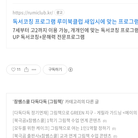
https://rumiclub.kr/
광고
독서코칭 프로그램 루미북클럽 새입시에 맞는 프로그
7세부터 고2까지 이용 가능, 개개인에 맞는 독서코칭 프로그램
UP 독서코칭+문해력 전문프로그램
11
구독하기
'
참쌤스쿨 다독다독 (그림책)
' 카테고리의 다른 글
[다독다독 정기연재] 그림책으로 GREEN 지구 - 게릴라 가드닝 <메이의
[북극곰x참쌤스쿨] 1학기 그림책 수업 연계 콘텐츠
(0)
[모두를 위한 케이크] 그림책으로 여는 1인1역할 정하기
(0)
[북극곰 출판사x참쌤스쿨] 교과 연계 그림책 수업 콘텐츠
(0)