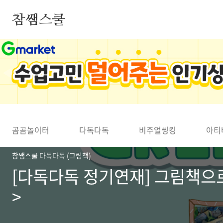
본문 바로가기
참쌤스쿨
◀
곰곰놀이터
다독다독
비주얼씽킹
아티
참쌤스쿨 다독다독 (그림책)
[다독다독 정기연재] 그림책으로
>