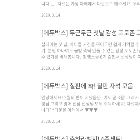
니다..... ​ 자료는 가장 아래에서 다운로드 해주세요!
나요? 궁금하신 분들은 아래 링크로! https://blog.nave
2020. 3. 14.
박한 자료 나눔(feat.학급운영자료왕 삐약쌤) 안녕하세요
소박하게 왔으니까 소심하게 말합니다... 소박하게 준... bl
https://blog.naver.com/edu_boxc/22224342028
[에듀박스] 두근두근 첫날 감성 포토존 
설레이는 첫 날, 아이들 사진을 찍어두면 쉽게 기억할 수
기! 분필 하나여도 금방 뚝딱 만들 수 있는 감성 포토존
수 있기를 바래봅니다.​ ​ 참쌤스쿨 6기 김현서 선생님이
에서^^
2020. 3. 14.
[에듀박스] 칠판에 촥! 칠판 자석 모음
안녕하세요! 2월의 반이 지났음은..이제 곧 3월!​​ 그래
생님 그리고 영어 전담 선생님 모두 주목하세요!​​ 자
니다^^​다운은 아래에서 ▼▼▼
2020. 2. 14.
[에듀박스] 축하라벨지! 4종세트!