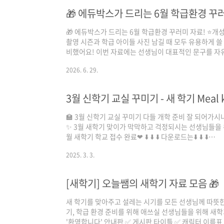
🎁 에듀박스가 드리는 6월 학급환경 꾸러미 자료! ⭐개
촬영 시즌과 학급 아이들 사진 남길 때 모두 유용하게 쓸
비했어요! 이번 자료에는 선생님이 대표적인 문구를 자유
링크와, 학생들이 캔바 과제 기능을 활용해 직접 각자의 
2026. 6. 29.
PPT까지 모두 담았습니다! 졸업사진과 학급 환경 사진
더 다채롭게 담아 보세요! ✅ 소중한 자료를 제작해 주신
(@chacco.teacher) .🔽자료 다운로드🔽 .🔽캔바 링크
3월 신학기 교실 꾸미기 - 새 학기 Meal k
🔽https://canva.link/zr5spymjmrv64mb (파..
🏫 3월 신학기 교실 꾸미기 다들 개학 준비 잘 되어가시
✨ 3월 새학기 맞이가 막막하고 걱정되시는 선생님들을 
월 새학기 학교 접수 완료❤ ⬇️ ⬇️ ⬇️ 다운로드는⬇️ ⬇️ ⬇️
⬇️https://drive.google.com/drive/folders/1HU
2025. 3. 3.
usp=sharing
[새학기] 오늘쌤의 새학기 자료 모음 🎁
새 학기를 맞아주고 설레는 시기를 모든 선생님께 따뜻한
기, 학급 환경 준비를 위해 애쓰실 선생님들을 위해 새학기 자료 
'환영합니다' 안내판 ✅ 게시판 타이틀 ✅ 캐릭터 이름표