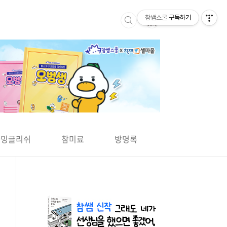
참쌤스쿨
구독하기
▶
차밍글리쉬
참미료
방명록
사바사바