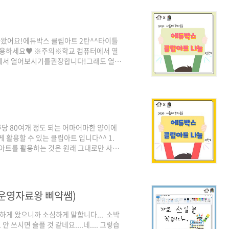
아왔어요!에듀박스 클립아트 2탄^^타이틀
 활용하세요♥ ※주의※학교 컴퓨터에서 열
북에서 열어보시기를권장합니다!그래도 열리
참쌤스쿨 클립아트는 상업적 이용을 금지합
 주세요.3. 에듀박스 클립아트 사용했음을
다!다운은 아래 드라이브에서
kC-2ktICSEN8OhlVA2iDZ9o4YMFI?
당 80여개 정도 되는 어마어마한 양이에
 활용할 수 있는 클립아트 입니다^^ 1.
아트를 활용하는 것은 원래 그대로만 사용
구 하나 넣어주시면 멤버들에게 큰 힘이 됩
upqzjFkECa5aOWrWE1L9tTZbOmUGFI?
saem.com/960
급운영자료왕 삐약쌤)
하게 왔으니까 소심하게 말합니다... ​ 소박
안 쓰시면 슬플 것 같네요....네.... 그렇습