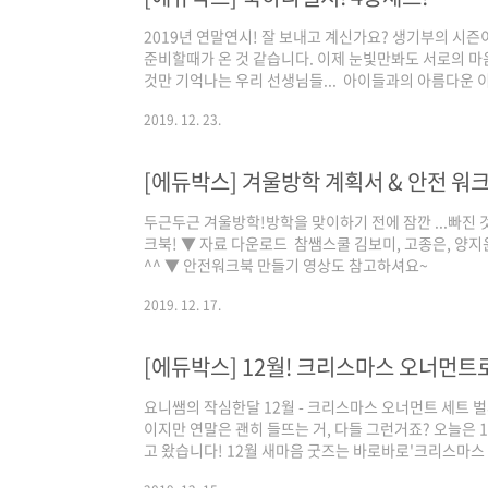
2019년 연말연시! 잘 보내고 계신가요? 생기부의 시
준비할때가 온 것 같습니다. 이제 눈빛만봐도 서로의 마
것만 기억나는 우리 선생님들... ​ 아이들과의 아름다
하라벨지 4종세트를 소개합니다^^ 한글파일에 있는 라
2019. 12. 23.
님표 수제스티커 완성! 자료 다운은 아래 에듀박스 블
https://blog.naver.com/edu_boxc/22224341596
https://blog.naver.com/edu_boxc/2222434
[에듀박스] 겨울방학 계획서 & 안전 워
시! 잘 보내고 계신가요? 생기부의 시즌이 돌아온걸 보면 
두근두근 겨울방학!방학을 맞이하기 전에 잠깐 ...빠진 
크북! ▼ 자료 다운로드 ​ 참쌤스쿨 김보미, 고종은, 
^^ ▼ 안전워크북 만들기 영상도 참고하셔요~
2019. 12. 17.
요니쌤의 작심한달 12월 - 크리스마스 오너먼트 세트 
이지만 연말은 괜히 들뜨는 거, 다들 그런거죠? 오늘은 
고 왔습니다! 12월 새마음 굿즈는 바로바로'크리스마스
학급 꾸미는 다양한 방법이 있지만,의외로 찾기 힘든 게