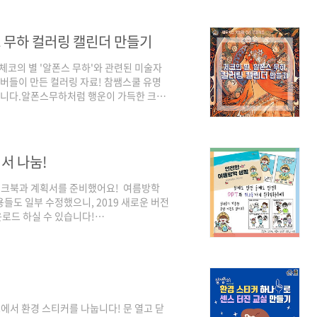
는A4사이즈의 나만의 트리를 만들 수 있는
4학년 학생들에게 추천하는 활동이에요(제
 곳도 있지만 기회가 없는 아이들은 트리를
스 무하 컬러링 캘린더 만들기
코의 별 '알폰스 무하'와 관련된 미술자
멤버들이 만든 컬러링 자료! 참쌤스쿨 유명
셨습니다.알폰스무하처럼 행운이 가득한 크리
 다운 받기 감상 ppt 자료의 내용은 정우
서 나눔!
크북과 계획서를 준비했어요! ​ 여름방학
용들도 일부 수정했으니, 2019 새로운 버전
운로드 하실 수 있습니다!
09399 2019. 여름방학 워크북&계획서! 곧 있
 계획서를 준비했어요! 여름방학전, 꼭
/edu_boxc/222243409399
에서 환경 스티커를 나눕니다! 문 열고 닫