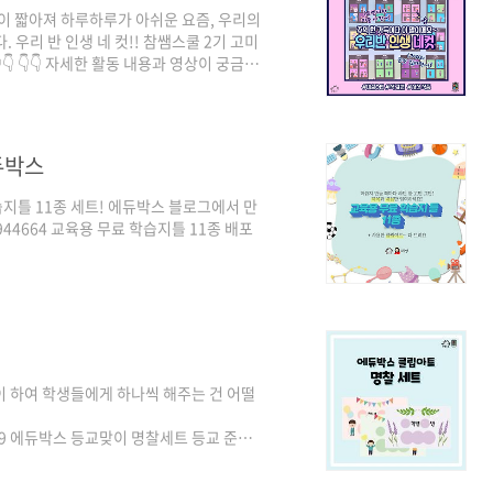
들이 짧아져 하루하루가 아쉬운 요즘, 우리의
 우리 반 인생 네 컷!! 참쌤스쿨 2기 고미
👇 👇👇 자세한 활동 내용과 영상이 궁금하
/gomi-teacher/222005426302
듀박스
지틀 11종 세트! 에듀박스 블로그에서 만
2230944664 교육용 무료 학습지틀 11종 배포
이 하여 학생들에게 하나씩 해주는 건 어떨
3421349 에듀박스 등교맞이 명찰세트 등교 준비
 나눔합니다!! 다운은 아래 파일에서^^