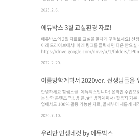
히 응원해주실 수 있도록, 선생님께서도 스스로를 아끼고
2025. 2. 6.
다운로
드:https://drive.google.com/drive/folders/1
usp=sharing 💾 다운로드는 참쌤스쿨 또는 에듀박스
에듀박스 3월 교실환경 자료!
에듀박스의 3월 자료로 교실을 알차게 꾸며보세요! 선
아래 드라이브에서! 아래 링크를 클릭하면 다운 받으실 
https://drive.google.com/drive/u/1/folders/
더 많은 자료는 에듀박스 블로그에서 만나요!
2022. 2. 20.
https://blog.naver.com/edu_boxc/2222528
하세요! 에듀박스의 야심작! 환경구성 자료를 준비했습니다
컬러... blog.naver.com 티몬체 : https://brunch.co.
안녕하세요 참쌤스쿨_에듀박스입니다! 온라인 수업으로
는 방학 콘텐츠 ”방.방.콘.★“ 방학계획서+활동지 기본
업에서도 100% 활용 가능한 자료, 올해부터 새롭게 
넘치도록 풍성하게 준비했습니다:D 코로나19로 인해 집
2020. 7. 10.
오프라인 수업으로 눈코뜰새없이 바쁠 우리 선생님들께 
물이에요! 더운 여름, 답답한 마스크에 힘들고 지치더라
즐거운 여름방학 맞이하시길 바랍니다! ▽▼▽▼▽▼▽
우리반 인생네컷 by 에듀박스
▼▽▼▽▼▽▼ https://drive.google.com/drive/fol