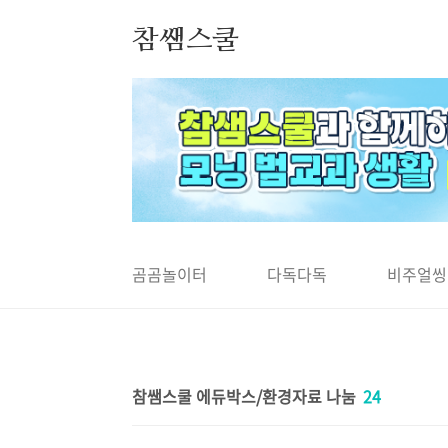
본문 바로가기
참쌤스쿨
◀
곰곰놀이터
다독다독
비주얼씽
참쌤스쿨 에듀박스/환경자료 나눔
24