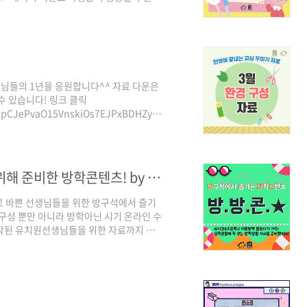
 격려하는 3월이 되기를 바랍니다! 자료
S1X2PGzcLrjEh8HhHcomZcPLWWbeki_q?
 블로그에서!
생님들의 1년을 응원합니다^^ 자료 다운은
수 있습니다! 링크 클릭
1P0npCJePvaO15VnskiOs7EJPxBDHZyMj
23380 2020 3월 환경구성자료 나눔(1탄) 안녕
!!! 게시판 세트 tip: 가랜드 타이틀은
kr/@creative/32 쿠키런체: https:/..
여름방학계획서 2020ver. 선생님들을 위해 준비한 방학콘텐츠! by 에듀박스
 바쁜 선생님들을 위한 방구석에서 즐기
 구성 뿐만 아니라 방학아닌 시기 온라인 수
제작된 유치원선생님들을 위한 자료까지 더해
콕생활해야 하는 아이들을 위해, 온라인/
작은 도움이 되고자 에듀박스가 준비한 선
도 조금만 더 힘내시고, 알찬 방학활동지로
전체 파일 다운로드 링크
..