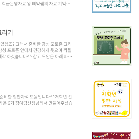
 우리 학급운영자료 왕 삐약쌤의 자료 기억나시
r.com/edu_boxc/222243420280 소
... 또 조용히 찾아온 에듀박스... 이번엔
og.naver.com
0 그런 ..
그리기
 있겠죠? 그래서 준비한 감성 포토존 그리
!​감성 포토존 앞에서 건강하게 웃으며 찍을
 제작 하셨습니다^^ 참고 도안은 아래 파일
서 준비한 칠판자석 모음입니다^^​​저학년 선
료제작은 6기 정예림선생님께서 만들어주셨습