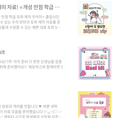
🎁 에듀박스가 드리는 6월 학급환경 꾸러미 자료! ⭐개성 만점 학급 토퍼 제작 꾸러미⭐
성 만점 학급 토퍼 제작 꾸러미⭐ 졸업사진
 수 있는 우리 반만의 토퍼 제작 자료를 준
롭게 수정할 수 있는 예쁜 대표 토퍼 5종
개성을 담아 만들어 볼 수 있는 활용방법
 촬영 등 사진 촬영 시즌에 아이들과 추억을
 선생님은! 2기 권수정
it
나요!?🥹 아직 준비 다 못한 선생님들 집중
위해 준비했어요!! 에듀박스와 함께라면 3
CjVGuxjgxRbfznrqeZaw40qe5F82K-?
 응원과 격려를 전합니다 💗 바쁜 새학
모음을 준비했습니다 ‎(◦’ںˉ◦)♡ ✅
 ✅ 캐릭터 시간표 학생들의 성장을 꾸준