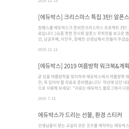
2019. 12. 15.
한 사이즈로 준비했으니 집중해주세요! 첫 번째 사이즈
작고 귀여운 사이즈!가위질이 어느 정도 손에 익은 3~
가 해도 재밌더군요...ㅋㅋㅋㅋ)가정에서 트리를 꾸미는
[에듀박스] 크리스마스 특집 3탄! 알폰
꾸며보면서 크리스마스 기분도 낼 수 있고내가 원..
참쌤스쿨 에듀박스가 준비한크리스마스 프로젝트 3탄! 체
료입니다 :)요즘 핫한 전시회 알폰스 무하전을 보고온 
선, 남궁주혜, 이진주, 장예진 선생님께서 만들어 주
스마스가 되시길! ▼ 알폰스 무하 그림, 캘린더, 감상자료
2019. 12. 12.
철 도슨트의 이야기로 구성되어 있습니다.
[에듀박스] 2019 여름방학 워크북&계획
곧 있을 여름방학을 맞이하여 에듀박스에서 여름방학 워
전, 꼭 있어야 할 자료로 준비했습니다! ​ 작년에 있던 내
으로 사용해 보세요! ​ *자료는 에듀박스 블로그에서 다
https://blog.naver.com/edu_boxc/2222434
2019. 7. 15.
을 여름방학을 맞이하여 에듀박스에서 여름방학 워크북과
있어... blog.naver.com https://blog.naver.com
에듀박스가 드리는 선물, 환경 스티커
선생님들이 찾는 교실의 모든 굿즈를 제작하는 에듀박스