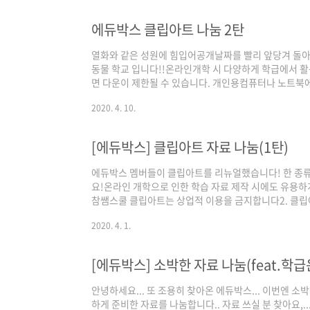
에듀박스 클립아트 나눔 2탄
열화와 같은 성원에 힘입어공개날짜를 빨리 앞당겨 돌
동물 학교 입니다!!온라인개학 시 다양하게 학급에서
면 다운이 제한될 수 있습니다. 개인용컴퓨터나 노트
지 않으신다면크롬이나 재접속해보시기 바랍니다.1. 
2020. 4. 10.
니다2. 클립아트를 활용하는 것은 원래 그대로만 사용해
알리는 문구 하나 넣어주시면 멤버들에게 큰 힘이 됩니
https://drive.google.com/drive/folders/1nRMe
[에듀박스] 클립아트 자료 나눔(1탄)
usp=sharing ​1탄 : 보건 식물 인..
에듀박스 멤버들이 클립아트를 리뉴얼했습니다! 한 종류
요!​온라인 개학으로 인한 학습 자료 제작 시에도 유용하게
참쌤스쿨 클립아트는 상업적 이용을 금지합니다2. 클립
해 주세요.3. 에듀박스 클립아트 사용했음을 알리는 문
2020. 4. 1.
니다! ​다운은 아래 드라이브에서
https://drive.google.com/drive/folders/1OE
usp=sharing 2탄 : 타이틀 동물 학교 https://chams
[에듀박스] 소박한 자료 나눔(feat.학
안녕하세요... 또 조용히 찾아온 에듀박스... 이번엔 소박
하게 준비한 자료를 나눔합니다.. 자료 쓰실 분 찾아요,... 