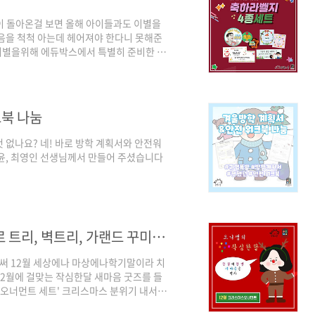
즌이 돌아온걸 보면 올해 아이들과도 이별을
음을 척척 아는데 헤어져야 한다니 못해준
운 이별을위해 에듀박스에서 특별히 준비한 축
벨지 양식에 간단수정 후 인쇄만 하면 선생
로그에서 받으세요
9
15969 축하라벨지! 4종세트! 2019년 연말연
크북 나눔
올해 ..
것 없나요? 네! 바로 방학 계획서와 안전워
양지윤, 최영인 선생님께서 만들어 주셨습니다
[에듀박스] 12월! 크리스마스 오너먼트로 트리, 벽트리, 가랜드 꾸미기 - 요니쌤의 작심한달
벌써 12월 세상에나 마상에나학기말이라 치
12월에 걸맞는 작심한달 새마음 굿즈를 들
 오너먼트 세트' 크리스마스 분위기 내서
 오너먼트라는 사실?​아쉽지 마시라고 다양