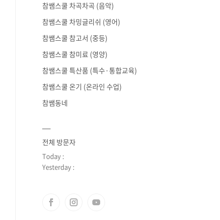
참쌤스쿨 차곡차곡 (음악)
참쌤스쿨 차밍글리쉬 (영어)
참쌤스쿨 참고서 (중등)
참쌤스쿨 참미료 (영양)
참쌤스쿨 특산품 (특수·통합교육)
참쌤스쿨 온기 (온라인 수업)
참쌤동네
전체 방문자
Today :
Yesterday :