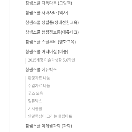
참쌤스쿨 다독다독 (그림책)
참쌤스쿨 사바사바 (역사)
참쌤스쿨 생필품(생태전환교육)
참쌤스쿨 쌤샘정보통(에듀테크)
참쌤스쿨 스쿨무비 (영화교육)
참쌤스쿨 아티버셜 (미술)
2015개정 미술과생활 5,6학년
참쌤스쿨 에듀박스
환경자료 나눔
수업자료 나눔
굿즈 모음
림듀박스
시시콜콜
안말뚝쌤이 그리는 클립아트
참쌤스쿨 이게뭘과학 (과학)