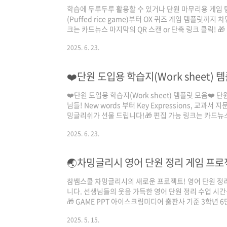
학습에 두루두루 활용할 수 있거나 단원 마무리용 게임 
(Puffed rice game)부터 OX 퀴즈 게임 템플릿까
크는 카드뉴스 마지막의 QR 스캔 or 단축 링크 클릭! 
https://drive.google.com/drive/folders/1xef
2025. 6. 23.
usp=sharing 🎁 단원 마무리_뻥튀기 게임 ▷
https://drive.google.com/drive/folders/1B2ak
usp=sharing
❤️단원 도입용 학습지(Work sheet) 
❤️단원 도입용 학습지(Work sheet) 템플릿 모음❤️
님들! New words 부터 Key Expressions, 교
밍글리쉬가 선물 드립니다!🎁 편집 가능 링크는 카드뉴스 
릭!https://drive.google.com/drive/folders/1G
2025. 6. 23.
usp=sharing
🌏차밍글리시 영어 단원 정리 게임 프로젝트
참쌤스쿨 차밍글리시의 새로운 프로젝트! 영어 단원 정리 
니다. 선생님들의 웃음 가득한 영어 단원 정리 수업 시간
🎁 GAME PPT 아이스크림미디어 출판사 기준 3학년 
사에도 적용 가능해요!⭐️ 🖥️쉽게 편집해서 사용할 수 있
2025. 5. 15.
https://www.canva.com/design/DAGm0aaLrv8/