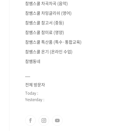
de=preview
참쌤스쿨 차곡차곡 (음악)
참쌤스쿨 차밍글리쉬 (영어)
참쌤스쿨 참고서 (중등)
참쌤스쿨 참미료 (영양)
참쌤스쿨 특산품 (특수·통합교육)
참쌤스쿨 온기 (온라인 수업)
참쌤동네
전체 방문자
Today :
Yesterday :