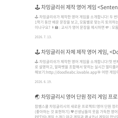
🕹️ 차밍글리쉬 제작 영어 게임 <Sentenc
🕹️ 차밍글리쉬가 제작한 영어 게임을 소개합니다! 두 번째 
1학기 동안 배운 문장을 보고, 모둠별로 맞는지 토의하는 
이냐구요? 👨‍🏫 : 교사가 영어 문장을 제시하면 💸 :
: 경매를 해서 문장을 사요! ✨ Sentence Auction
2026. 7. 13.
로 신나게! ✅ 1학기에 배운 문장들을 복습하는 시간 ✅
이 숨겨놓은 문법적 오류 찾기 ✅ 모둠별 경매로 교실이 들
보세요! 이 콘텐츠는 이은채 선생님께서 제작하셨습니다
🕹️ 차밍글리쉬 자체 제작 영어 게임, <D
🕹️ 차밍글리쉬가 제작한 영어 게임을 소개합니다!첫 번째 
로 설명하고, 알파벳을 조합해서 맞히는 실시간 멀티플레이
해보기:http://doodleabc.lovable.app🎯 어떤 
하면 🎨 : 랜덤으로 뽑힌 학생 한 명이 그림을 그리고 
2026. 6. 19.
정답을 맞혀요! ✨ Doodle ABC의 포인트! ✅ 설치 
면 학생 입장 완료 ✅ 교사가 원하는 단어를 자유롭게 출
습 ✅ 실시간 채팅으로 교실이 들썩들썩 🔥 🚀 지금 바로
🌏 차밍글리시 영어 단원 정리 게임 프로젝트
참쌤스쿨 차밍글리시의 새로운 프로젝트!영어 단원 정리 G
(좋아하는 것 표현하기) 💖선생님들의 웃음 가득한 영
PPT!🎲 게임 소개⚾ 야구 게임과 🧭 4코너 게임이 만