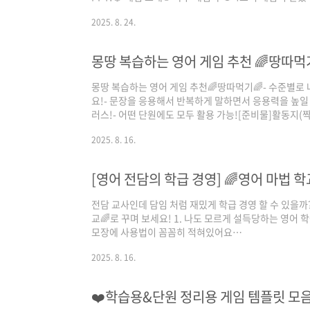
택해 교실 구석으로 이동!👉 다 함께 큰소리로 영어로 표
2025. 8. 24.
임 🎉🖥️ 수정 가능한 GAME PPT모든 선생님들께서 
공해드려요 👍 다운로드 링크:
https://drive.google.com/drive/folders/1ad
몽땅 복습하는 영어 게임 추천 🌈땅따먹
usp=sharing재미있게 활용하시고, 다..
몽땅 복습하는 영어 게임 추천🌈땅따먹기🌈- 수준별로
요!- 문장을 응용해서 반복하게 말하면서 응용력을 높일 
러스!- 어떤 단원에도 모두 활용 가능![준비물]활동지(짝꿍
로 대체 가능)[게임 방법]1. 가위바위보를 해서 진 사람은 
2025. 8. 16.
읽는다.3. B는 땅따먹기에 있는 문장/단어를 선택하여 B
START선에 놓고 친다.5. 성공하면 땅을 칠하고 실패
게 영어 실력을 쑥쑥 키워 보세요~참쌤스쿨 7기 최희주 선생
[영어 전담의 학급 경영] 🌈영어 마법 학
전담 교사인데 담임 처럼 재밌게 학급 경영 할 수 있을까
교🌈로 꾸며 보세요! 1. 나도 모르게 설득당하는 영어 학급 경
모장에 사용법이 꼼꼼히 적혀있어요
https://www.canva.com/design/DAGwDc65yI8
2025. 8. 16.
utm_content=DAGwDc65yI8&utm_campaign=de
몰입을 살려줄 환경 자료 (칠판, 앞판, 뒤
판)https://www.canva.com/design/DAGwDXT7
❤️학습용&단원 정리용 게임 템플릿 모음