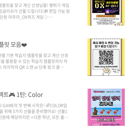
템플릿을 찾고 계신 선생님들! 뻥튀기 게임
지 차밍글리쉬가 선물 드립니다!🎁 편집 가능 링
 단원 마무리_OX퀴즈 게임 ▷
YoE9bZ9WmrSPgfpqEfFcU1UUPmalf?
H4SoNsxsYg9s9zjcgXToQr62SjTv?
템플릿 모음❤️
 단원별 기본 학습지 템플릿을 찾고 계신 선생
과서 지문을 활용할 수 있는 학습지 템플릿까지 차
마지막의 QR 스캔 or 단축 링크 클
hZeHO343qvaF6s6Yzs2DuIiQlMfz_HX?
🎮 1탄: Color
GAME의 첫 번째 시작은! 🌈COLOR입
을 위해 3가지 선물을 준비했어요! 선물1
6단원에 해당하지만 ⭐️다른 학년, 모든 출판
는 캔바 링크를 함께 제공합니다👍🏻
_ydebCqTResCUQt1hiyK2g/view?