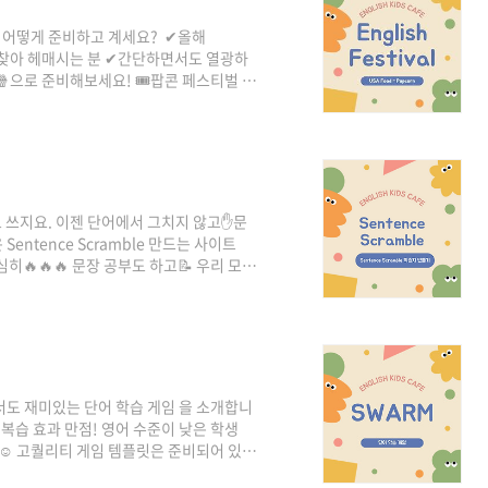
은 어떻게 준비하고 계세요? ✔올해
 찾아 헤매시는 분 ✔간단하면서도 열광하
n🍿으로 준비해보세요! 🎟팝콘 페스티벌 티
⚠준비 안내사항 모두 담았습니다 학생들은 맛
고🔥🔥🔥 선생님은 영어 싫어하는 학생
한 준비 방법은 카드 뉴스를 참고해주세요!
/PostView.naver?
 쓰지요. 이젠 단어에서 그치지 않고✋문
 Sentence Scramble 만드는 사이트
🔥🔥🔥 문장 공부도 하고📝 우리 모
seon0_ha) 선생님께서 제작하셨습니다!
서도 재미있는 단어 학습 게임 을 소개합니
 복습 효과 만점! 영어 수준이 낮은 학생
요☺ 고퀄리티 게임 템플릿은 준비되어 있으
~? 자세한 사용 방법은 카드뉴스를 참고