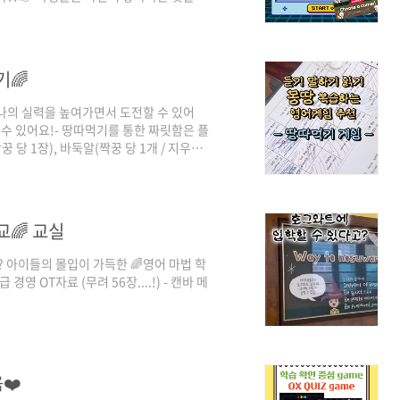
현하고,👉 랜덤 점수 공개로 꿀잼 보장 게
활용 가능하도록쉽게 편집할 수 있는 PPT를 제
Jaz70xpxZmqHbW9odU046mlsv-BUwh?
기🌈
 나의 실력을 높여가면서 도전할 수 있어
수 있어요!- 땅따먹기를 통한 짜릿함은 플
 당 1장), 바둑알(짝꿍 당 1개 / 지우개
A, 이긴 사람은 B가 된다.2. A가 대본을
의 대본에 넣어 읽는다. 4. B가 바둑알을
하면 넘어간다.즐거운 게임 하면서 나도 모르
님 제작 (@heejookx2)
교🌈 교실
? 아이들의 몰입이 가득한 🌈영어 마법 학
영 OT자료 (무려 56장....!) - 캔바 메
/S3EYkzJ9sjfuBNpzmB7dRw/view?
signshare&utm_medium=link&utm_source=publishsharelink&mod
F0o/MGE3MoOuh69mxeFStg..
❤️