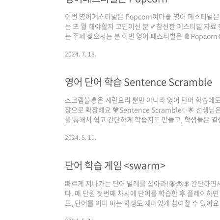
이번 영어페스티벌은 Popcorn이다🍿 영어 페스티벌
는 또 뭘 해야할지 고민이신 분 ✔참신한 페스티벌 자료
는 주제 찾으시는 분 이번 영어 페스티벌은 🍿Popcor
켓 🧾팝콘 페스티벌 포스터 🖥팝콘 페스티벌 PPT, 
2024. 7. 18.
있게 팝콘 먹으면서 미국의 음식에 대해서 재미있게 배우
들도 영어 시간을 좋아하게 만들 수 있습니다🧞‍♂ 자세
자료 나눔은 아래 사이트로!https://m.blog.naver.com
영어 단어 학습 Sentence Scramble
blogId=iyn0421&logN..
스크램블🐣은 계란요리 뿐만 아니라 영어 단어 학습에도
장으로 확장해요 💖Sentence Scramble✨🌟 선생님은
를 통해서 쉽고 간단하게 학습지도 만들고, 학생들은 열심히
두 럭키차밍이잖아🍀 이 자료는 참쌤스쿨 1기 하선영(@
2024. 5. 11.
단어 학습 게임 <swarm>
빠르게 지나가는 단어 벌레를 잡아라!🐝🐞🪰 간단하면
다. 매 단원 첫번째 차시에 단어를 학습한 후 플레이하면
도, 단어를 이미 아는 학생도 재미있게 참여할 수 있어
니 원하는 단어만 입력하면 된다는 점🤡 정말 간단하죠