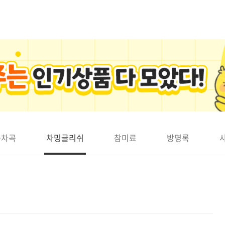
곡차곡
차밍글리쉬
참미료
방명록