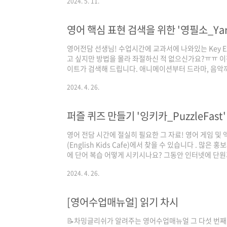
2024. 5. 11.
해 주세요! 이 자료는 참쌤스쿨 10기 정윤서 @elly_
영어 핵심 표현 검색을 위한 '영필소_Yar
영어전담 선생님! 수업시간에 교과서에 나와있는 Key Ex
고 싶지만 방법을 몰라 좌절하신 적 없으신가요?ㅠㅠ 이젠
이트가 검색해 드립니다. 애니메이션부터 드라마, 음악까지
번 사용해 보시겠어요?☺ *포털창에 검색하실 때 ‘yarn’
2024. 4. 26.
다! 이 자료는 참쌤스쿨 4기 변준석 선생님께서 @joo
릭과 차밍글리시 팔로우는 자료 제작에 큰 힘이 됩니다☺ 
퍼즐 퀴즈 만들기 '잉키카_PuzzleFast'
영어 전담 시간에 절실히 필요한 그 자료! 영어 게임 및
(English Kids Cafe)에서 찾을 수 있습니다 . 많
에 단어 복습 어떻게 시키시나요? 그동안 인터넷에 단
으셨나요? 이젠 찾을 필요가 없이 클릭 몇번으로 만들어서 
2024. 4. 26.
말 퍼즐부터 십자퍼즐, 그리고 짝짓기 퍼즐까지 다양한 
용방법은 카드뉴스를 참고해 주세요. 이 자료는 참쌤스
[영어수업매뉴얼] 읽기 차시
📝차밍글리쉬가 알려주는 영어수업매뉴얼 그 다섯 번째!