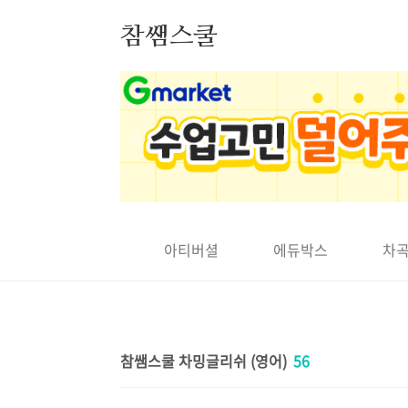
본문 바로가기
참쌤스쿨
◀
비주얼씽킹
아티버셜
에듀박스
차
참쌤스쿨 차밍글리쉬 (영어)
56