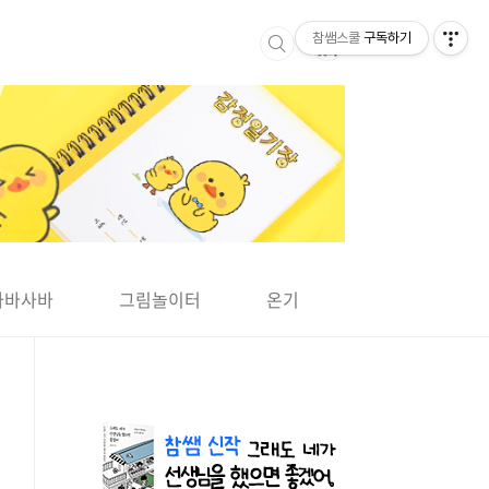
참쌤스쿨
구독하기
▶
사바사바
그림놀이터
온기