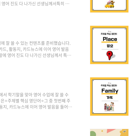
 영어 진도 다 나가신 선생님께서특히 적
탁드립니
rs/1HH967l7t23urgDOcyIhbOFhxpLeO6xD4 주
ve이 브라우저 버전은 더 이상 지원되지 않습니
oogle.com
에 잘 쓸 수 있는 컨텐츠를 준비했습니다.
카드, 활동지, 카드뉴스에 이어 영어 발음
말에 영어 진도 다 나가신 선생님께서 특
부탁드립니다. 💖 💖 다운로드는 아래 링
TFRXLfy6zVeche3MAd2f6LALXhO3A?
Google Drive이 브라우저 버전은 더 이상
요. 닫기d..
에서 학기말을 맞아 영어 수업에 잘 쓸 수
명은⭐주제별 핵심 영단어⭐그 중 첫번째 주
활동지, 카드뉴스에 이어 영어 발음을 들어
 진도 다 나가신 선생님께서 특히 적극 활용
🌈 다운로드는 아래 링크로!🌈🌈 🌈
1MyrKGt0h721I8mUwVL4VDitPeFdAHtwb 주
 브라우저 버전은 ..