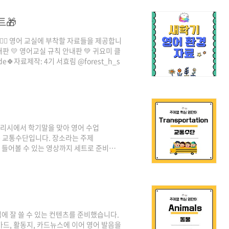
signshare&utm_medium=link&utm_source=publishsharelink&mo
트🎁
‍♀ 영어 교실에 부착할 자료들을 제공합니
안내판 💛 영어교실 규칙 안내판 💚 귀요미 클
ude🍀자료제작: 4기 서효림 @forest_h_s
글리시에서 학기말을 맞아 영어 수업
는 교통수단입니다. 장소라는 주제
음을 들어볼 수 있는 영상까지 세트로 준비했습
적극 활용해보시면 좋을 것 같습니다. 그럼
🍒 🍒
1pGdnps4wdgpcCufQml6iXGuBrbydiTgb 주
rive이 브라우저 버전은 더 이상 지원되지 않
에 잘 쓸 수 있는 컨텐츠를 준비했습니다.
카드, 활동지, 카드뉴스에 이어 영어 발음을