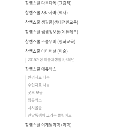
참쌤스쿨 다독다독 (그림책)
참쌤스쿨 사바사바 (역사)
참쌤스쿨 생필품(생태전환교육)
참쌤스쿨 쌤샘정보통(에듀테크)
참쌤스쿨 스쿨무비 (영화교육)
참쌤스쿨 아티버셜 (미술)
2015개정 미술과생활 5,6학년
참쌤스쿨 에듀박스
환경자료 나눔
수업자료 나눔
굿즈 모음
림듀박스
시시콜콜
안말뚝쌤이 그리는 클립아트
참쌤스쿨 이게뭘과학 (과학)