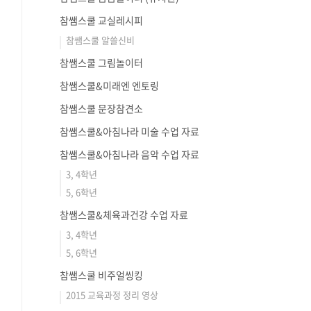
참쌤스쿨 교실레시피
참쌤스쿨 알쓸신비
참쌤스쿨 그림놀이터
참쌤스쿨&미래엔 엔토링
참쌤스쿨 문장참견소
참쌤스쿨&아침나라 미술 수업 자료
참쌤스쿨&아침나라 음악 수업 자료
3, 4학년
5, 6학년
참쌤스쿨&체육과건강 수업 자료
3, 4학년
5, 6학년
e=preview2.
참쌤스쿨 비주얼씽킹
2015 교육과정 정리 영상