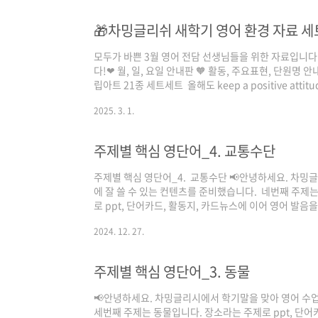
utm_content=DAGm0aaLrv8&utm_campaign=de
선물2..
🎁차밍글리쉬 새학기 영어 환경 자료 세
모두가 바쁜 3월 영어 전담 선생님들을 위한 자료입니다
다!❤ 월, 일, 요일 안내판 🧡 활동, 주요표현, 단원명 
립아트 21종 세트세트 올해도 keep a positive attit
2025. 3. 1.
주제별 핵심 영단어_4. 교통수단
주제별 핵심 영단어_4. 교통수단 📢안녕하세요. 차밍
에 잘 쓸 수 있는 컨텐츠를 준비했습니다. 네번째 주제
로 ppt, 단어카드, 활동지, 카드뉴스에 이어 영어 발
니다. 학기말에 영어 진도 다 나가신 선생님께서 특히 
2024. 12. 27.
많은 관심 부탁드립니다. 🍒 🍒 🍒 다운로드는 아래로!🍒 
https://drive.google.com/drive/u/2/folders/
제별 핵심 영단어_4. 교통수단 (공유용) - Google D
주제별 핵심 영단어_3. 동물
습니다. 지원되는..
📢안녕하세요. 차밍글리시에서 학기말을 맞아 영어 수업
세번째 주제는 동물입니다. 장소라는 주제로 ppt, 단어