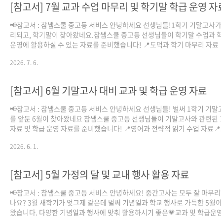
[참고서] 7월 교과 수업 마무리 및 학기말 학급 운영 자
📢참고서 : 참쌤스쿨 중고등 서비스 안녕하세요 선생님들!1학기 기말고사가
리되고, 학기말이 찾아왔네요.참쌤스쿨 중고등 선생님들이 학기말 수업과 
운영에 활용하실 수 있는 자료를 준비했습니다! 📍도덕과 학기 마무리 자료 
학과 오개념 뿌수기 자료 📍학급 회의(1학기 돌아보기 & 2학기 세우기) 📍
2026. 7. 6.
위한 성장! 여름방학 챌린지 📍고등학교 학생 상담 신청서 양식 📍학급 단합
찾기 이벤트 자료 숨가쁘게 달려온 1학기, 알찬 참.고.서 자료와 함께 유종의
거두어보아요! 선생님의 교실을 응원합니다🧡 📎다운로드는 참쌤스쿨 블
[참고서] 6월 기말고사 대비 교과 및 학급 운영 자료
서! 📎학교 수업 및 학급운영 목적으로 자유롭게 활용 가능합니다 도덕② 학
무리 자료는 아래 링크로!https://drive.google.com..
📢참고서 : 참쌤스쿨 중고등 서비스 안녕하세요 선생님들! 벌써 1학기 기말
를 앞둔 6월이 찾아왔네요 참쌤스쿨 중고등 선생님들이 기말고사와 관련된
자료 및 학급 운영 자료를 준비했습니다! 📍영어과 전략적 읽기 수업 자료
과 예산 털기 추천템 📍교과 학습 멘토멘티 프로그램 양식📍도전! 정기 시험
2026. 6. 1.
벨📍수학 오답노트 양식 📍2주 완성 자기주도 학습 계획표 📍지필고사 대비
문제 출제 양식 6월도 알찬 참.고.서 자료와 함께 교과 학습과 지필고사까지
있는 결실을 맺는 교실이 되기를 응원합니다☺️ 📎다운로드는 참쌤스쿨 블
[참고서] 5월 가정의 달 및 교내 행사 활용 자료
서! 📎학교 수업 및 학급운영 목적으로 자유롭게 활용 가능합니다 영어과 
료 캔바 링크https://www.canva.com/design/DAHLO..
📢참고서 : 참쌤스쿨 중고등 서비스 안녕하세요! 중간고사는 모두 잘 마무
나요? 3월 새학기가 엊그제 같은데 벌써 기념일과 학교 행사로 가득한 5월
왔습니다. 다양한 기념일과 행사에 맞춰 활용하시기 좋은💗교과 및 학급운영