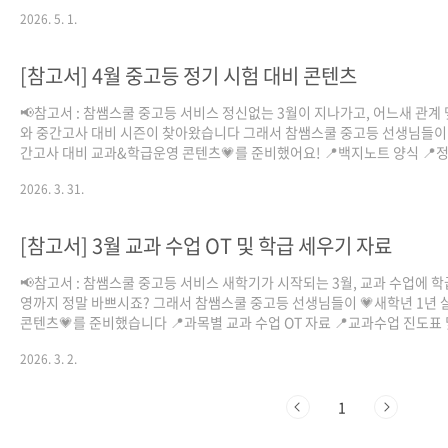
텐츠💗를 준비했습니다! 📍영어 감사 편지 쓰기 자료 📍방과후 수업 활용 자
2026. 5. 1.
과학과 예산 털기&수업 꾸러미 2탄 📍스승의 날 감사 빙고판 📍스승의 날 
쳐 감사 편지 📍고사 이후 5월 목표와 다짐 📍체험학습 조별 복불복 사진 미션
유인물 및 핸드폰 제출 확인 자료 📍어린이날 기념 자리 바꾸기 이벤트 자료 
[참고서] 4월 중고등 정기 시험 대비 콘텐츠
사 편지 지도 자료 및 편지지 양식 📍1년 목표 챌린지 활동 자료 📍학급 마니
고판 📍교생실습 과제 꾸러미 5월도 참.고.서 자료와..
📢참고서 : 참쌤스쿨 중고등 서비스 정신없는 3월이 지나가고, 어느새 관계
와 중간고사 대비 시즌이 찾아왔습니다 그래서 참쌤스쿨 중고등 선생님들이 
간고사 대비 교과&학급운영 콘텐츠💗를 준비했어요! 📍백지노트 양식 📍정
험 피드백 자료 📍영어과 예산 털기&수업 꾸러미 1탄 📍과학과 예산 털기
2026. 3. 31.
꾸러미 1탄 📍시험 이벤트 행운 복권 📍OMR카드 사용 교육 자료 📍중학
학교 스터디 플래너 양식 📍스터디 플래너 작성 방법 안내 포스터 📍학생 
사제 매뉴얼 📍학급 또래 스터디 관련 양식 📍학생 상담을 위한 대화 카드 
[참고서] 3월 교과 수업 OT 및 학급 세우기 자료
알찬 참.고.서 자료와 함께 수업과 평가, 학급 운영까지 멋지게 해내실 선생
응원합니다☺️ 📎다운로드는 참쌤스쿨 블로그에서! 📎학교 수..
📢참고서 : 참쌤스쿨 중고등 서비스 새학기가 시작되는 3월, 교과 수업에 학
영까지 정말 바쁘시죠? 그래서 참쌤스쿨 중고등 선생님들이 💗새학년 1년 
콘텐츠💗를 준비했습니다 📍과목별 교과 수업 OT 자료 📍교과수업 진도표 
록표 📍서논술형 연습 자료 📍과학실 모둠 활동지 세트 📍브레인스토밍 기
2026. 3. 2.
급회의록 📍학급 부서 및 1인 1역할 자료 📍교무실 방문 및 핸드폰 사용 기
📍학급 쿠폰 양식 및 운영 방법 📍학급 자율활동 매뉴얼 📍학급 자리 배치표 
부모총회 안내 자료 📍언어 순회 주제 글쓰기 양식 알찬 참.고.서 자료와 함
1
차게 새 학년을 시작해보세요☺️ 📎아래 링크를 통해 다운로드 가능합니다
수업 및 학급운영 목적으로 자유롭게 활용 가능합니다❤️영..