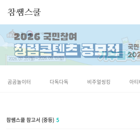
본문 바로가기
참쌤스쿨
◀
곰곰놀이터
다독다독
비주얼씽킹
아티
참쌤스쿨 참고서 (중등)
5