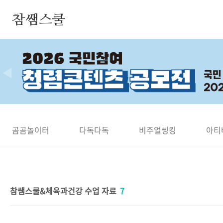
본문 바로가기
참쌤스쿨
◀
곰곰놀이터
다독다독
비주얼씽킹
아티
참쌤스쿨&체육과건강 수업 자료
7