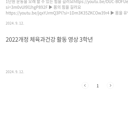
1단원 운동을 오래 할 수 있는 힘을 길러요https://youtu.be/OUC-BOFUe
si=3m0vUI9l1hgP892F ▶ 몸의 힘을 길러요
https://youtu.be/jqxYJrmQ3PI?si=1Dm3K35ZKCOw39r4 ▶ 몸을 
게 만들어요https://youtu.be/XDWGU-Rer_A?si=V630yLUQxLdCD5
2024. 9. 12.
순간적으로 강한 힘을 내요https://youtu.be/WXzCcx_PIvo?
si=znbSIY8BSHjvpXoX
2022개정 체육과건강 활동 영상 3학년
2024. 9. 12.
1