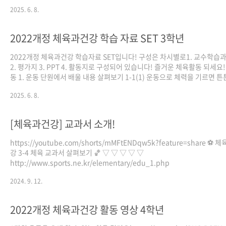
을 알아요 1-1(2) 운동을 오래 할 수 있는 힘을 길러요 https://youtu.be/O
2025. 6. 8.
BOFUetE?si=QCmMfA2Wx9T2Y-_m 1-1(3) 몸의 힘을 길러요
https://youtu.be/jqxYJrmQ3PI?si=xJ_WmGLc3cekrUtk 1-1(4) 몸
하게 만들어요 https://youtu.be/XDWGU-Rer_A?si=7c68GdZrtej2Pz3
2022개정 체육과건강 학습 자료 SET 3학년
1(5) 순간적으로..
2022개정 체육과건강 학습자료 SET입니다! 구성은 차시별로1. 교수학습
2. 평가지 3. PPT 4. 활동지로 구성되어 있습니다! 즐거운 체육활동 되세요! 
동 1. 운동 단원에서 배울 내용 살펴보기 1-1(1) 운동으로 체력을 기르면 
져요 1-1(2) 운동의 단계에 따라 운동해요 1-1(3) 걷기와 달리기 운동으로
2025. 6. 8.
길러요 https://youtu.be/siG1llRAXxE https://youtu.be/1ZschjJZxg
1(4) 버티기와 굽히기 운동으로 체력을 길러요 https://youtu.be/Zt8k6lq
https://youtu.be/toQ5MsZsdUs https://youtu.be/S-dSfbvumKM 1-
[체육과건강] 교과서 소개!
재..
https://youtube.com/shorts/mMFtENDqw5k?feature=share ⚽ 
강 3-4 체육 교과서 살펴보기 🏀 ▽ ▽ ▽ ▽ ▽
http://www.sports.ne.kr/elementary/edu_1.php
2024. 9. 12.
2022개정 체육과건강 활동 영상 4학년