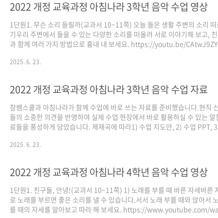
2022 개정 교육과정 아침나라 3학년 음악 수업 영상
1단원1. 무슨 소리 들릴까(교과서 10~11쪽) 오늘 들은 생활 주변의 소리 
기우리 주변에서 들을 수 있는 다양한 소리를 떠올려 서로 이야기해 보고, 
과 함께 여러 가지 방법으로 흉내 내 보세요. https://youtu.be/CAtwJ9ZY
2. 어깨동무(교과서 12~13쪽) 1) 소고 연주의 바른 자세소고를 연주할 때는
2025. 6. 23.
게 해야 할까요? 바른 자세로 연주해야 바른 소리가 날 수 있습니다.바른 자
주법을 익히고 따라 해 보세요. https://youtu.be/_bCE2XJT5es 2) 자
장단의 기본박 연주하며 노래 부르기자진모리장단을 알고 있나요? 자진모
2022 개정 교육과정 아침나라 3학년 음악 수업 자료
의 기본박을 익히고 장단과 함께 노래 불러 보세요. https://youtu.be/7YEx
51tkc 3. ..
참쌤스쿨과 아침나라가 함께 수업에 바로 쓰는 자료를 준비했습니다.현직 
들의 소중한 의견을 반영하여 실제 수업 현장에서 바로 활용하실 수 있는 알
료들을 풍성하게 담았습니다. 제재곡에 따라1) 수업 지도안, 2) 수업 PPT, 3
행 평가, 4) 학습 활동지로 구성되어 있습니다. 초등 음악 3학년 1단원 맛보기
2025. 6. 23.
무슨 소리 들릴까1) 수업 지도안2) 수업 PPT 2. 어깨동무1) 수업 지도안2)
PPT 3. 구슬비1) 수업 지도안2) 수업 PPT3) 수행 평가4) 학습 활동지 수업
다운로드 링크https://drive.google.com/drive/folders/1r-
2022 개정 교육과정 아침나라 4학년 음악 수업 영상
wVUSYBARu_p_Fs2BeKlERtxMk0wckG?usp=sharing 3학년 음악 -
Googl..
1단원1. 친구들, 안녕!(교과서 10~11쪽) 1) 노래를 부를 때 바른 자세바른
로 노래를 부르면 좋은 소리를 낼 수 있습니다.서서 노래 부를 때와 앉아서 
를 때의 자세를 알아보고 따라 해 보세요. https://www.youtube.com/wa