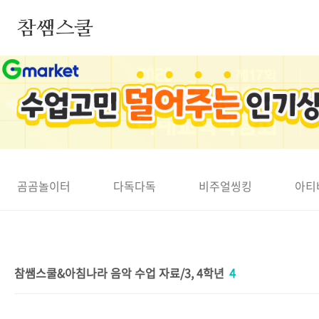
본문 바로가기
참쌤스쿨
◀
곰곰놀이터
다독다독
비주얼씽킹
아티
참쌤스쿨&아침나라 음악 수업 자료/3, 4학년
4