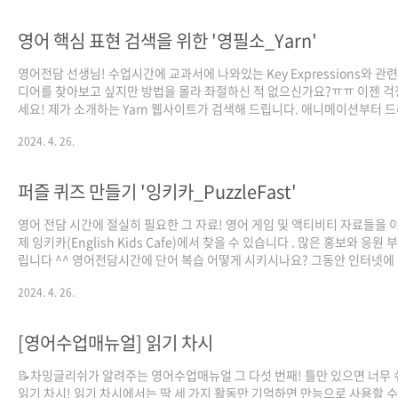
이 자료는 참쌤스쿨 10기 정윤서 @elly_ssaem 선생님께서 제작하셨습니
영어 핵심 표현 검색을 위한 '영필소_Yarn'
영어전담 선생님! 수업시간에 교과서에 나와있는 Key Expressions와 관
디어를 찾아보고 싶지만 방법을 몰라 좌절하신 적 없으신가요?ㅠㅠ 이젠 
세요! 제가 소개하는 Yarn 웹사이트가 검색해 드립니다. 애니메이션부터 
마, 음악까지 모두 원릭으로 찾을 수 있는 Yarn 한번 사용해 보시겠어요?☺
2024. 4. 26.
창에 검색하실 때 ‘yarn’이 아닌 ‘getyarn’으로 검색하셔야 합니다! 이 자
는 참쌤스쿨 4기 변준석 선생님께서 @joonseok33 제작하셨습니다. 좋아
튼 클릭과 차밍글리시 팔로우는 자료 제작에 큰 힘이 됩니다☺ 주변에 많은 
퍼즐 퀴즈 만들기 '잉키카_PuzzleFast'
보 부탁드립니다🙇🏻‍♂
영어 전담 시간에 절실히 필요한 그 자료! 영어 게임 및 액티비티 자료들을 
제 잉키카(English Kids Cafe)에서 찾을 수 있습니다 . 많은 홍보와 응원 
립니다 ^^ 영어전담시간에 단어 복습 어떻게 시키시나요? 그동안 인터넷에
과 관련된 퍼즐을 찾으신다고 고생하지 않으셨나요? 이젠 찾을 필요가 없이
2024. 4. 26.
릭 몇번으로 만들어서 사용합시다! PuzzleFast는 기본 낱말 퍼즐부터 십
즐, 그리고 짝짓기 퍼즐까지 다양한 퍼즐을 무료로 만들 수 있습니다. 자세한
방법은 카드뉴스를 참고해 주세요. 이 자료는 참쌤스쿨 4기 변준석 선생님
[영어수업매뉴얼] 읽기 차시
서 만드셨습니다.
📝차밍글리쉬가 알려주는 영어수업매뉴얼 그 다섯 번째! 틀만 있으면 너무
읽기 차시! 읽기 차시에서는 딱 세 가지 활동만 기억하면 만능으로 사용할 수