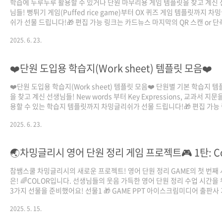
학습에 두루두루 활용할 수 있거나 단원 마무리용 게임 템플릿을 찾고 계신
님들! 뻥튀기 게임(Puffed rice game)부터 OX 퀴즈 게임 템플릿까지 차
쉬가 선물 드립니다!🎁 편집 가능 링크는 카드뉴스 마지막의 QR 스캔 or 단
크 클릭! 🎁 단원 마무리_OX퀴즈 게임 ▷
2025. 6. 23.
https://drive.google.com/drive/folders/1xefYoE9bZ9WmrSPgfp
usp=sharing 🎁 단원 마무리_뻥튀기 게임 ▷
https://drive.google.com/drive/folders/1B2akH4SoNsxsYg9s9zjc
❤️단원 도입용 학습지(Work sheet) 템플릿 모음❤️
usp=sharing
❤️단원 도입용 학습지(Work sheet) 템플릿 모음❤️ 단원별 기본 학습지 
을 찾고 계신 선생님들! New words 부터 Key Expressions, 교과서 지문
용할 수 있는 학습지 템플릿까지 차밍글리쉬가 선물 드립니다!🎁 편집 가능
는 카드뉴스 마지막의 QR 스캔 or 단축 링크 클
2025. 6. 23.
릭!https://drive.google.com/drive/folders/1GhZeHO343qvaF6s6Y
usp=sharing
참쌤스쿨 차밍글리시의 새로운 프로젝트! 영어 단원 정리 GAME의 첫 번째
은! 🌈COLOR입니다. 선생님들의 웃음 가득한 영어 단원 정리 수업 시간을
3가지 선물을 준비했어요! 선물1 🎁 GAME PPT 아이스크림미디어 출판사
3학년 6단원에 해당하지만 ⭐️다른 학년, 모든 출판사에도 적용 가능해요!⭐️ 
2025. 5. 15.
편집해서 사용할 수 있는 캔바 링크를 함께 제공합니다👍🏻
https://www.canva.com/design/DAGm0aaLrv8/_ydebCqTResCUQ