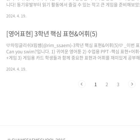
니다! 동기유발부터 읽기 활동에서 즐길 수 있는 작고 큰 게임을 준비해보았
잘 준비해보시고 활용해보세요! *동기유발 참고자료 : 인디스쿨(words in
2024. 4. 19.
song) 이 자료는 참쌤스쿨 8기 이태호 선생님께서 제작해주셨습니다!
[영어표현] 3학년 핵심 표현&어휘(5)
🩷차밍글리쉬X림쌤(@rim_ssaem)-3학년 핵심 표현&어휘(5)🩷 _이번 
Can you swim?입니다. 1) 귀여운 영어툰 2) 수업용 PPT -핵심 표현+어
+게임 3) 게임용 카드 학생들과 함께 중요한 표현과 어휘를 재미있게 공부
요!🤗 올해도 차밍글리쉬와 함께 영어공부해요❤ p.s 제일 많은 학교에서 
2024. 4. 19.
인 천재(함) 교과서를 중심으로 만들어졌습니다. ❤❤❤다운로드는 아래 주소
❤❤❤
https://drive.google.com/drive/u/1/folders/1A5Q9fB_8DHsdSlF
1
2
3