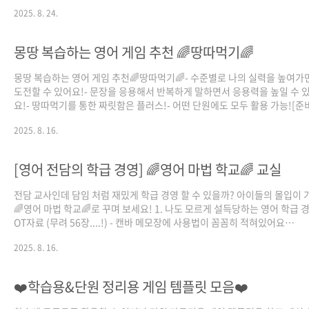
임이 만났다?!👉 학생들은 자신이 좋아하는 것을 선택해 교실 구석으로 이동
2025. 8. 24.
다 함께 큰소리로 영어로 표현하고,👉 랜덤 점수 공개로 꿀잼 보장 게임 🎉🖥
가능한 GAME PPT모든 선생님들께서 활용 가능하도록쉽게 편집할 수 있는 
를 제공해드려요 👍 다운로드 링크:
몽땅 복습하는 영어 게임 추천 🌈땅따먹기🌈
https://drive.google.com/drive/folders/1adJaz70xpxZmqHbW9o
BUwh?usp=sharing재미있게 활용하시고, 다..
몽땅 복습하는 영어 게임 추천🌈땅따먹기🌈- 수준별로 나의 실력을 높여가
도전할 수 있어요!- 문장을 응용해서 반복하게 말하면서 응용력을 높일 수 
요!- 땅따먹기를 통한 짜릿함은 플러스!- 어떤 단원에도 모두 활용 가능![준
활동지(짝꿍 당 1장), 바둑알(짝꿍 당 1개 / 지우개로 대체 가능)[게임 방법]1
2025. 8. 16.
위바위보를 해서 진 사람은 A, 이긴 사람은 B가 된다.2. A가 대본을 읽는다.3
땅따먹기에 있는 문장/단어를 선택하여 B의 대본에 넣어 읽는다. 4. B가 
START선에 놓고 친다.5. 성공하면 땅을 칠하고 실패하면 넘어간다.즐거운
[영어 전담의 학급 경영] 🌈영어 마법 학교🌈 교실
하면서 나도 모르게 영어 실력을 쑥쑥 키워 보세요~참쌤스쿨 7기 최희주 
제작 (@heejookx2)
전담 교사인데 담임 처럼 재밌게 학급 경영 할 수 있을까? 아이들의 몰입이
🌈영어 마법 학교🌈로 꾸며 보세요! 1. 나도 모르게 설득당하는 영어 학급 
OT자료 (무려 56장....!) - 캔바 메모장에 사용법이 꼼꼼히 적혀있어요
https://www.canva.com/design/DAGwDc65yI8/S3EYkzJ9sjfuBN
2025. 8. 16.
utm_content=DAGwDc65yI8&utm_campaign=designshare&utm_
몰입을 살려줄 환경 자료 (칠판, 앞판, 뒤
판)https://www.canva.com/design/DAGwDXT7F0o/MGE3MoOuh69
❤️학습용&단원 정리용 게임 템플릿 모음❤️