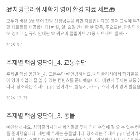
utm_content=DAGm0aaLrv8&utm_campaign=designshare&utm_
🎁차밍글리쉬 새학기 영어 환경 자료 세트🎁
선물2..
모두가 바쁜 3월 영어 전담 선생님들을 위한 자료입니다🙆‍♀ 영어 교실에 부
할 자료들을 제공합니다!❤ 월, 일, 요일 안내판 🧡 활동, 주요표현, 단원명
💛 영어교실 규칙 안내판 💚 귀요미 클립아트 21종 세트세트 올해
도 keep a positive attitude🍀자료제작: 4기 서효림 @forest_h_s
2025. 3. 1.
주제별 핵심 영단어_4. 교통수단
주제별 핵심 영단어_4. 교통수단 📢안녕하세요. 차밍글리시에서 학기말을
아 영어 수업에 잘 쓸 수 있는 컨텐츠를 준비했습니다. 네번째 주제는 교통
니다. 장소라는 주제로 ppt, 단어카드, 활동지, 카드뉴스에 이어 영어 발음
볼 수 있는 영상까지 세트로 준비했습니다. 학기말에 영어 진도 다 나가신 
2024. 12. 27.
께서 특히 적극 활용해보시면 좋을 것 같습니다. 그럼 많은 관심 부탁드립니
다. 🍒 🍒 🍒 다운로드는 아래로!🍒 🍒 🍒
https://drive.google.com/drive/u/2/folders/1pGdnps4wdgpcCu
주제별 핵심 영단어_3. 동물
제별 핵심 영단어_4. 교통수단 (공유용) - Google Drive이 브라우저 버전은
이상 지원되지 않습니다. 지원되는..
📢안녕하세요. 차밍글리시에서 학기말을 맞아 영어 수업에 잘 쓸 수 있는 
를 준비했습니다. 세번째 주제는 동물입니다. 장소라는 주제로 ppt, 단어카드
동지, 카드뉴스에 이어 영어 발음을 들어볼 수 있는 영상까지 세트로 준비