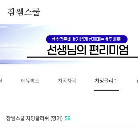
본문 바로가기
참쌤스쿨
◀
셜
에듀박스
차곡차곡
차밍글리쉬
참쌤스쿨 차밍글리쉬 (영어)
56