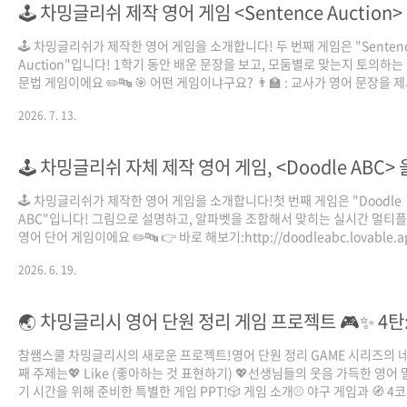
🕹️ 차밍글리쉬 제작 영어 게임 <Sentence Auction>
🕹️ 차밍글리쉬가 제작한 영어 게임을 소개합니다! 두 번째 게임은 "Senten
Auction"입니다! 1학기 동안 배운 문장을 보고, 모둠별로 맞는지 토의하는
문법 게임이에요 ✏️🔤 🎯 어떤 게임이냐구요? 👨‍🏫 : 교사가 영어 문장을 
면 💸 : 모둠이 문장이 문법적으로 맞는지 확인하고 🧒 : 경매를 해서 문장을
2026. 7. 13.
✨ Sentence Auction의 포인트! ✅ 아이들이 좋아할 것 같은 bgm으로 신
✅ 1학기에 배운 문장들을 복습하는 시간 ✅ 간단한 준비물로 부담 없는 게임
선생님이 숨겨놓은 문법적 오류 찾기 ✅ 모둠별 경매로 교실이 들썩들썩 🔥 
금 바로 교실에서 시작해보세요! 이 콘텐츠는 이은채 선생님께서 제작하셨
다.
🕹️ 차밍글리쉬가 제작한 영어 게임을 소개합니다!첫 번째 게임은 "Doodle
ABC"입니다! 그림으로 설명하고, 알파벳을 조합해서 맞히는 실시간 멀티
영어 단어 게임이에요 ✏️🔤 👉 바로 해보기:http://doodleabc.lovable.a
어떤 게임이냐구요? 👨‍🏫 : 교사가 영어 단어를 출제하면 🎨 : 랜덤으로 뽑
2026. 6. 19.
한 명이 그림을 그리고 🧒 : 나머지 학생들이 알파벳 조각을 조합해서 정답을
요! ✨ Doodle ABC의 포인트! ✅ 설치 없이 브라우저에서 바로! ✅ 방 번호
력하면 학생 입장 완료 ✅ 교사가 원하는 단어를 자유롭게 출제 ✅ 그림 + 
조합으로 철자까지 학습 ✅ 실시간 채팅으로 교실이 들썩들썩 🔥 🚀 지금 바
실에서 시작해보세요! ..
참쌤스쿨 차밍글리시의 새로운 프로젝트!영어 단원 정리 GAME 시리즈의 네
째 주제는💖 Like (좋아하는 것 표현하기) 💖선생님들의 웃음 가득한 영어 
기 시간을 위해 준비한 특별한 게임 PPT!🎲 게임 소개⚾ 야구 게임과 🧭 4