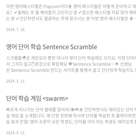
이번 영어페스티벌은 Popcorn이다🍿 영어 페스티벌은 어떻게 준비하고 
요? ✔올해는 또 뭘 해야할지 고민이신 분 ✔참신한 페스티벌 자료 찾아 헤
는 분 ✔간단하면서도 열광하는 주제 찾으시는 분 이번 영어 페스티벌은 🍿
Popcorn🍿으로 준비해보세요! 🎟팝콘 페스티벌 티켓 🧾팝콘 페스티벌 포
2024. 7. 18.
터 🖥팝콘 페스티벌 PPT, ⚠준비 안내사항 모두 담았습니다 학생들은 맛있게
콘 먹으면서 미국의 음식에 대해서 재미있게 배우고🔥🔥🔥 선생님은 영어
는 학생들도 영어 시간을 좋아하게 만들 수 있습니다🧞‍♂ 자세한 준비 방법은
영어 단어 학습 Sentence Scramble
드 뉴스를 참고해주세요! 자료 나눔은 아래 사이트
로!https://m.blog.naver.com/PostView.naver?blogId=iyn0421&log
스크램블🐣은 계란요리 뿐만 아니라 영어 단어 학습에도 쓰지요. 이젠 단어
서 그치지 않고✋문장으로 확장해요 💖Sentence Scramble✨🌟 선생님
은 Sentence Scramble 만드는 사이트를 통해서 쉽고 간단하게 학습지도
고, 학생들은 열심히🔥🔥🔥 문장 공부도 하고📝 우리 모두 럭키차밍이잖아
2024. 5. 11.
이 자료는 참쌤스쿨 1기 하선영(@seon0_ha) 선생님께서 제작하셨습니다
단어 학습 게임 <swarm>
빠르게 지나가는 단어 벌레를 잡아라!🐝🐞🪰 간단하면서도 재미있는 단어 
습 게임 을 소개합니다. 매 단원 첫번째 차시에 단어를 학습한 후 플레이하면
습 효과 만점! 영어 수준이 낮은 학생도, 단어를 이미 아는 학생도 재미있게
할 수 있어요☺ 고퀄리티 게임 템플릿은 준비되어 있으니 원하는 단어만 입
2024. 5. 11.
면 된다는 점🤡 정말 간단하죠~? 자세한 사용 방법은 카드뉴스를 참고해 주