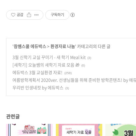
공감
구독하기
'
참쌤스쿨 에듀박스
>
환경자료 나눔
' 카테고리의 다른 글
3월 신학기 교실 꾸미기 - 새 학기 Meal kit
(3)
[새학기] 오늘쌤의 새학기 자료 모음 🎁
(0)
에듀박스 3월 교실환경 자료!
(258)
여름방학계획서 2020ver. 선생님들을 위해 준비한 방학콘텐츠! by 에
우리반 인생네컷 by 에듀박스
(3)
관련글