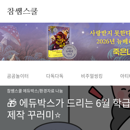
본문 바로가기
참쌤스쿨
◀
곰곰놀이터
다독다독
비주얼씽킹
아티
참쌤스쿨 에듀박스/환경자료 나눔
🎁 에듀박스가 드리는 6월 학
제작 꾸러미⭐