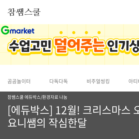
본문 바로가기
참쌤스쿨
◀
곰곰놀이터
다독다독
비주얼씽킹
아티
참쌤스쿨 에듀박스/환경자료 나눔
[에듀박스] 12월! 크리스마스 
요니쌤의 작심한달