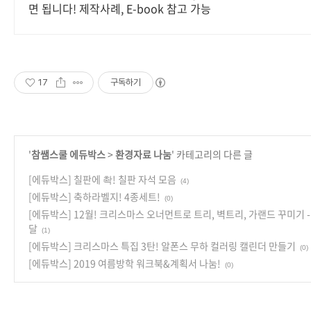
면 됩니다! 제작사례, E-book 참고 가능
17
구독하기
'
참쌤스쿨 에듀박스
>
환경자료 나눔
' 카테고리의 다른 글
[에듀박스] 칠판에 촥! 칠판 자석 모음
(4)
[에듀박스] 축하라벨지! 4종세트!
(0)
[에듀박스] 12월! 크리스마스 오너먼트로 트리, 벽트리, 가랜드 꾸미기 
달
(1)
[에듀박스] 크리스마스 특집 3탄! 알폰스 무하 컬러링 캘린더 만들기
(0)
[에듀박스] 2019 여름방학 워크북&계획서 나눔!
(0)