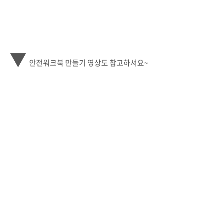
▼
안전워크북 만들기 영상도 참고하셔요~