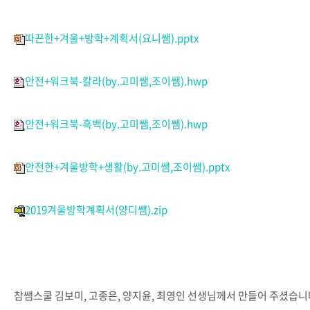
따끈한+겨울+방학+계획서(요니쌤).pptx
안전+워크북-칼라(by.고미쌤,조이쌤).hwp
안전+워크북-흑백(by.고미쌤,조이쌤).hwp
안전한+겨울방학+생활(by.고미쌤,조이쌤).pptx
2019겨울방학계획서(양디쌤).zip
참쌤스쿨 김보미, 고종은, 양지윤, 최영인 선생님께서 만들어 주셨습니