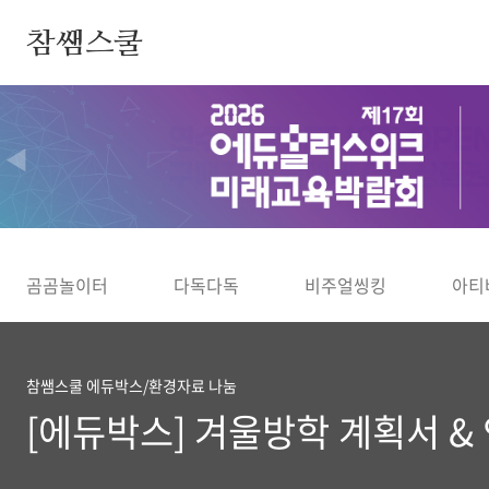
본문 바로가기
참쌤스쿨
◀
곰곰놀이터
다독다독
비주얼씽킹
아티
참쌤스쿨 에듀박스/환경자료 나눔
[에듀박스] 겨울방학 계획서 &