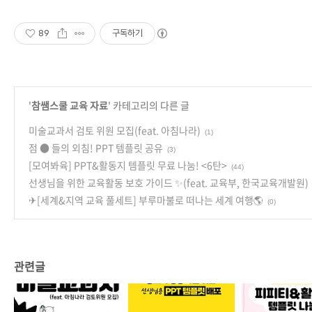
89
구독하기
'
참쌤스쿨 교육 자료
' 카테고리의 다른 글
미술교과서 검토 위원 모집(feat. 아침나라)
(1)
점 ● 들의 외침! PPT 템플릿 공유
(3)
[모여봐육] PPT&활동지 템플릿 무료 나눔! <6탄>
(44)
선생님을 위한 교육활동 보호 가이드 ✨(feat. 교육부, 한국교육개발원)
✈[세계&지역 교육 풀세트] 부루마불로 떠나는 세계 여행🌎
(0)
관련글