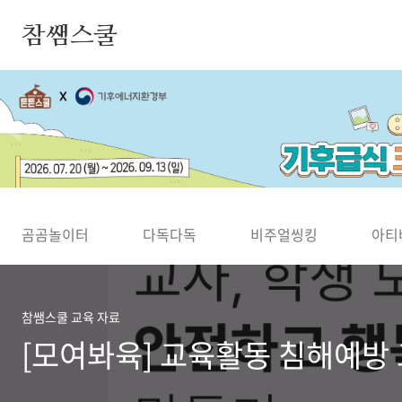
본문 바로가기
참쌤스쿨
◀
곰곰놀이터
다독다독
비주얼씽킹
아티
참쌤스쿨 교육 자료
[모여봐육] 교육활동 침해예방