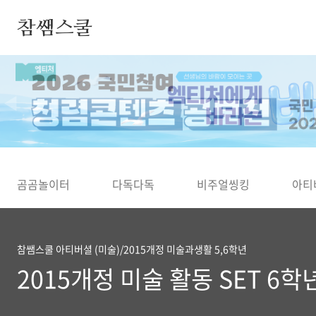
본문 바로가기
참쌤스쿨
◀
곰곰놀이터
다독다독
비주얼씽킹
아티
참쌤스쿨 아티버셜 (미술)/2015개정 미술과생활 5,6학년
2015개정 미술 활동 SET 6학