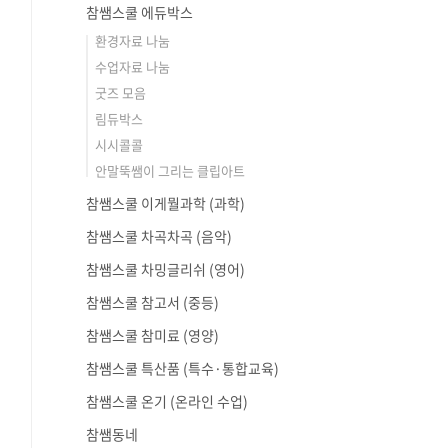
참쌤스쿨 에듀박스
환경자료 나눔
수업자료 나눔
굿즈 모음
림듀박스
시시콜콜
안말뚝쌤이 그리는 클립아트
참쌤스쿨 이게뭘과학 (과학)
참쌤스쿨 차곡차곡 (음악)
참쌤스쿨 차밍글리쉬 (영어)
참쌤스쿨 참고서 (중등)
참쌤스쿨 참미료 (영양)
참쌤스쿨 특산품 (특수·통합교육)
참쌤스쿨 온기 (온라인 수업)
참쌤동네