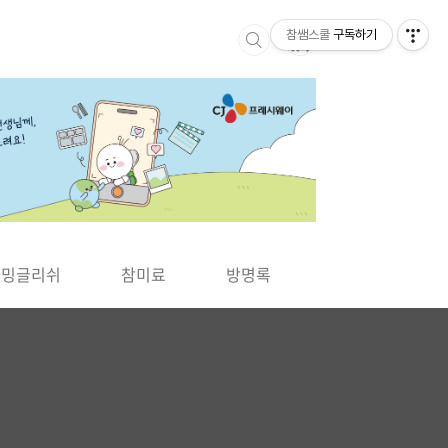
참쌤스쿨
구독하기
▶
차밍글리쉬
참미료
방명록
사바사바