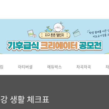
킹
아티버셜
에듀박스
차곡차곡
건강 생활 체크표