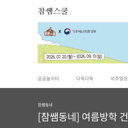
본문 바로가기
참쌤스쿨
◀
곰곰놀이터
다독다독
비주얼씽
참쌤동네
[참쌤동네] 여름방학 