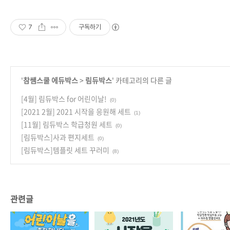
7
구독하기
'
참쌤스쿨 에듀박스
>
림듀박스
' 카테고리의 다른 글
[4월] 림듀박스 for 어린이날!
(0)
[2021 2월] 2021 시작을 응원해 세트
(1)
[11월] 림듀박스 학급청원 세트
(0)
[림듀박스]사과 편지세트
(0)
[림듀박스]템플릿 세트 꾸러미
(8)
관련글