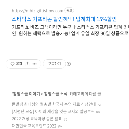
https://mbiz.giftishow.com
광고
스타벅스 기프티콘 할인혜택! 업계최대 15%할인
기프티쇼 비즈 고객이라면 누구나 스타벅스 기프티콘 업계 최대
인! 원하는 혜택으로 발송가능! 업계 유일 최장 90일 상품으
선물하세요!
공감
구독하기
'
참쌤스쿨 이야기
>
참쌤스쿨 소식
' 카테고리의 다른 글
큰별쌤 최태성의 별★별 한국사 수업 자료 신청안내
(0)
[서평단 모집] 아이와 세상을 잇는 교사의 말공부✏
(0)
2022 개정 교육과정 총론 발표
(0)
대한민국 교육트렌드 2022
(0)