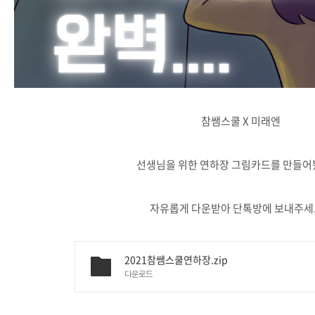
참쌤스쿨 X 미래엔
선생님을 위한 연하장 그림카드를 만들어
자유롭게 다운받아 단톡방에 보내주세요
2021참쌤스쿨연하장.zip
다운로드