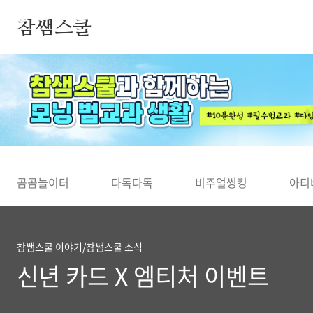
본문 바로가기
참쌤스쿨
◀
곰곰놀이터
다독다독
비주얼씽킹
아티
참쌤스쿨 이야기/참쌤스쿨 소식
신년 카드 X 엠티처 이벤트