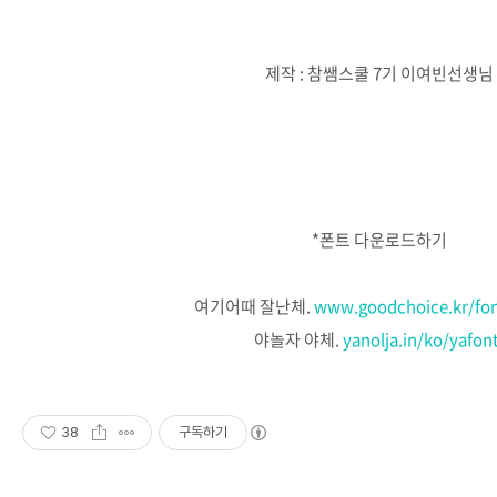
제작 : 참쌤스쿨 7기 이여빈선생님
*폰트 다운로드하기
여기어때 잘난체.
www.goodchoice.kr/font
야놀자 야체.
yanolja.in/ko/yafon
38
구독하기