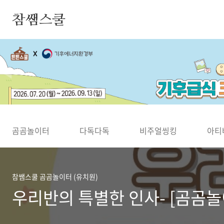
본문 바로가기
참쌤스쿨
◀
곰곰놀이터
다독다독
비주얼씽킹
아티
참쌤스쿨 곰곰놀이터 (유치원)
우리반의 특별한 인사- [곰곰