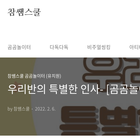
본문 바로가기
참쌤스쿨
◀
곰곰놀이터
다독다독
비주얼씽킹
아티
참쌤스쿨 곰곰놀이터 (유치원)
우리반의 특별한 인사- [곰곰
by 참쌤스쿨
2022. 2. 6.