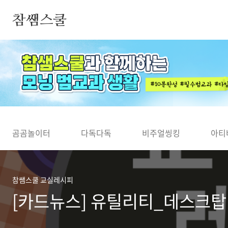
본문 바로가기
참쌤스쿨
◀
곰곰놀이터
다독다독
비주얼씽킹
아티
참쌤스쿨 교실레시피
[카드뉴스] 유틸리티_데스크탑