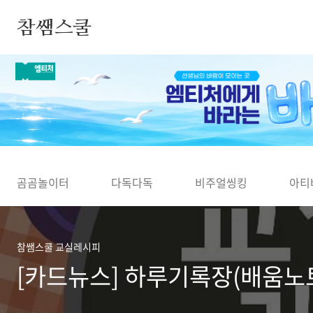
본문 바로가기
참쌤스쿨
◀
곰곰놀이터
다독다독
비주얼씽킹
아티
참쌤스쿨 교실레시피
[카드뉴스] 하루기록장(배움노