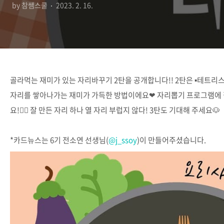
by 참쌤스쿨
2023. 2. 16.
골라먹는 재미가 있는 자리바꾸기 2탄을 공개합니다!! 2탄은 ▪️테트리스
자리를 쌓아나가는 재미가 가득한 방법이에요❤ 자리뽑기 프로그램에 질
요!🙆‍♀️ 잘 만든 자리 하나 열 자리 부럽지 않다! 3탄도 기대해 주세요🐶
⠀
*카드뉴스는 6기 전소연 선생님(
@j_ssoy
)이 만들어주셨습니다.