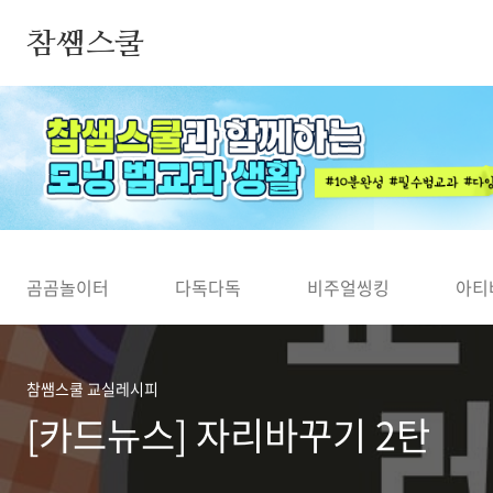
본문 바로가기
참쌤스쿨
◀
곰곰놀이터
다독다독
비주얼씽킹
아티
참쌤스쿨 교실레시피
[카드뉴스] 자리바꾸기 2탄