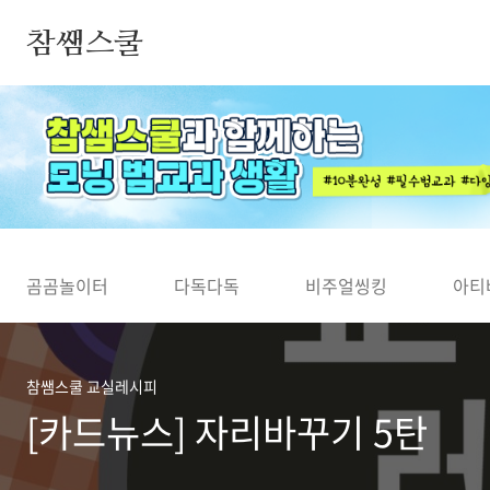
본문 바로가기
참쌤스쿨
◀
곰곰놀이터
다독다독
비주얼씽킹
아티
참쌤스쿨 교실레시피
[카드뉴스] 자리바꾸기 5탄