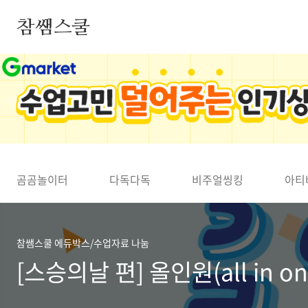
본문 바로가기
참쌤스쿨
◀
곰곰놀이터
다독다독
비주얼씽킹
아티
참쌤스쿨 에듀박스/수업자료 나눔
[스승의날 편] 올인원(all in o