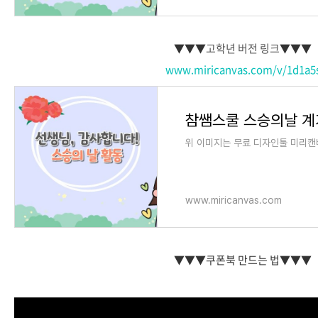
▼▼▼
고학년 버전 링크
▼▼▼
www.miricanvas.com/v/1d1a5
참쌤스쿨 스승의날 계
위 이미지는 무료 디자인툴 미리캔
www.miricanvas.com
▼▼▼
쿠폰북 만드는 법
▼▼▼