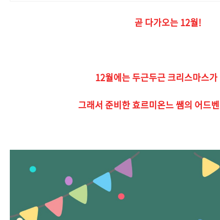
곧 다가오는 12월!
12월에는 두근두근 크리스마스가
그래서 준비한 효르미온느 쌤의 어드벤