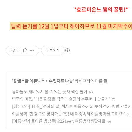
*효르미온느 쌤의 꿀팁!*
달력 뜯기를 12월 1일부터 해야하므로 11월 마지막주
11
구독하기
'
참쌤스쿨 에듀박스
>
수업자료 나눔
' 카테고리의 다른 글
유아들도 재미있게 할 수 있는 숫자 색칠 놀이
(7)
떡국의 마음, '마음을 담은 떡국과 호랑이 복주머니 만들기'
(0)
[에듀박스] 11월_ 점자의 날, 점자로 이름 쓰기와 보석 점자 명함 만들기
여름방학, 한 장으로 정리하는 '짠! 내 머릿속의 여름방학을 그려요.'
(2)
[여름방학] 돌아온 방방콘! 2021ver. 여름방학생활자료
(0)