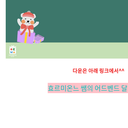
다운은 아래 링크에서^^
효르미온느 쌤의 어드벤드 달