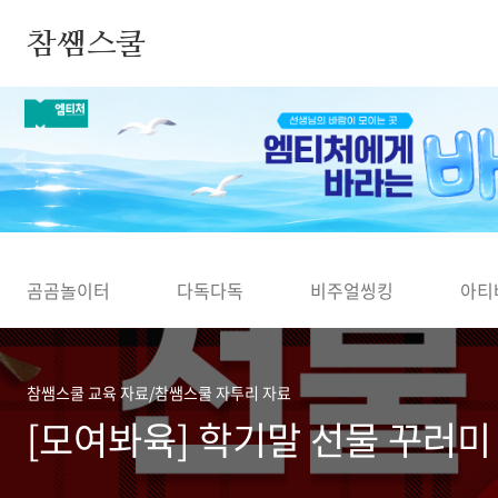
본문 바로가기
참쌤스쿨
◀
곰곰놀이터
다독다독
비주얼씽킹
아티
참쌤스쿨 교육 자료/참쌤스쿨 자투리 자료
[모여봐육] 학기말 선물 꾸러미 