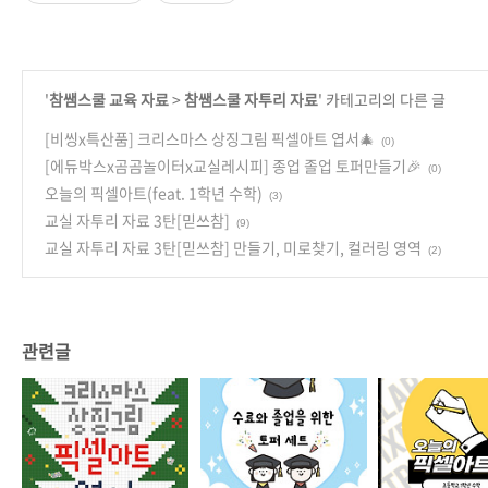
'
참쌤스쿨 교육 자료
>
참쌤스쿨 자투리 자료
' 카테고리의 다른 글
[비씽x특산품] 크리스마스 상징그림 픽셀아트 엽서🎄
(0)
[에듀박스x곰곰놀이터x교실레시피] 종업 졸업 토퍼만들기🎉
(0)
오늘의 픽셀아트(feat. 1학년 수학)
(3)
교실 자투리 자료 3탄[믿쓰참]
(9)
교실 자투리 자료 3탄[믿쓰참] 만들기, 미로찾기, 컬러링 영역
(2)
관련글