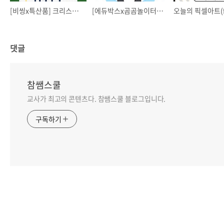
[비씽x특산품] 크리스마스 상징그림 픽셀아트 엽서🎄
[에듀박스x곰곰놀이터x교실레시피] 종업 졸업 토퍼만들기🎉
댓글
참쌤스쿨
교사가 최고의 콘텐츠다. 참쌤스쿨 블로그입니다.
구독하기