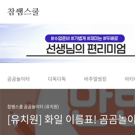
본문 바로가기
참쌤스쿨
◀
곰곰놀이터
다독다독
비주얼씽킹
아티
참쌤스쿨 곰곰놀이터 (유치원)
[유치원] 화일 이름표! 곰곰놀