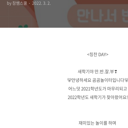
by 참쌤스쿨
2022. 3. 2.
<칭찬 DAY>
새학기야 만.반.잘.부❣
🐻안녕하세요 곰곰놀이터입니다
어느덧 2021학년도가 마무리되고
2022학년도 새학기가 찾아왔어요!
재미있는 놀이를 하며