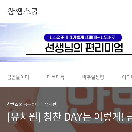
본문 바로가기
참쌤스쿨
◀
곰곰놀이터
다독다독
비주얼씽킹
아티
참쌤스쿨 곰곰놀이터 (유치원)
[유치원] 칭찬 DAY는 이렇게!