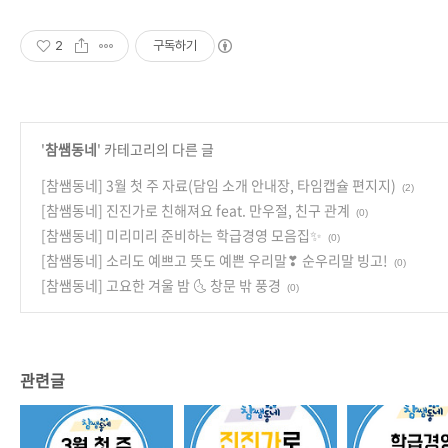
2
구독하기
'
참쌤동네
' 카테고리의 다른 글
[참쌤동네] 3월 첫 주 자료(담임 소개 안내장, 타임캡슐 편지지)
(2)
[참쌤동네] 진진가로 친해져요 feat. 만우절, 친구 관계
(0)
[참쌤동네] 미리미리 준비하는 학급경영 모음집✨
(0)
[참쌤동네] 소리도 예쁘고 뜻도 예쁜 우리말❣ 순우리말 빙고!
(0)
[참쌤동네] 고요한 겨울 밤 🌜 창문 밖 풍경
(0)
관련글