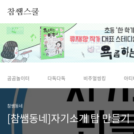
본문 바로가기
참쌤스쿨
◀
곰곰놀이터
다독다독
비주얼씽킹
아티
참쌤동네
[참쌤동네]자기소개 탑 만들기