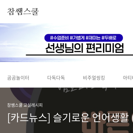
본문 바로가기
참쌤스쿨
◀
곰곰놀이터
다독다독
비주얼씽킹
아티
참쌤스쿨 교실레시피
[카드뉴스] 슬기로운 언어생활 (