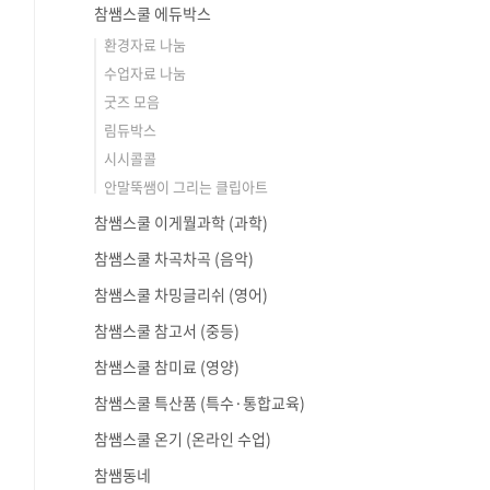
참쌤스쿨 에듀박스
환경자료 나눔
수업자료 나눔
굿즈 모음
림듀박스
시시콜콜
안말뚝쌤이 그리는 클립아트
참쌤스쿨 이게뭘과학 (과학)
참쌤스쿨 차곡차곡 (음악)
참쌤스쿨 차밍글리쉬 (영어)
참쌤스쿨 참고서 (중등)
참쌤스쿨 참미료 (영양)
참쌤스쿨 특산품 (특수·통합교육)
참쌤스쿨 온기 (온라인 수업)
참쌤동네