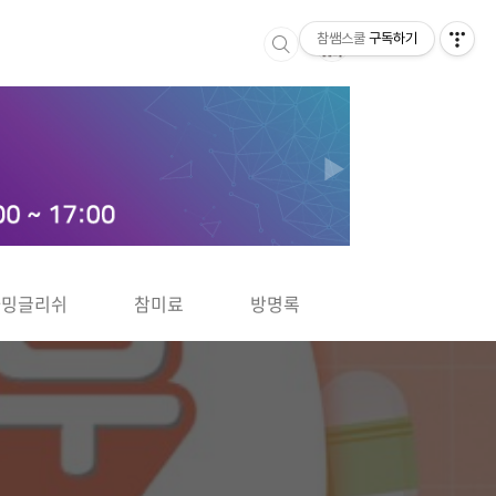
참쌤스쿨
구독하기
▶
차밍글리쉬
참미료
방명록
사바사바