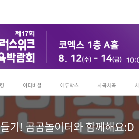
킹
아티버셜
에듀박스
차곡차곡
만들기! 곰곰놀이터와 함께해요:D