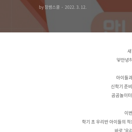
by 참쌤스쿨
2022. 3. 12.
새
🐻안녕
아이들과
신학기 준비
곰곰놀이터와
이번
학기 초 우리반 아이들의 적
바로 '우