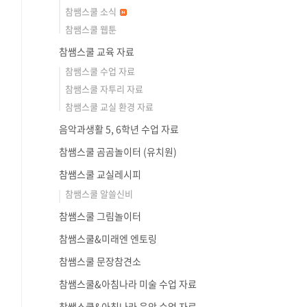
참쌤스쿨 소식
참쌤스쿨 웹툰
참쌤스쿨 교육 자료
참쌤스쿨 수업 자료
참쌤스쿨 자투리 자료
참쌤스쿨 교실 환경 자료
음악과생활 5, 6학년 수업 자료
참쌤스쿨 곰곰놀이터 (유치원)
참쌤스쿨 교실레시피
참쌤스쿨 알쓸신비
참쌤스쿨 그림놀이터
참쌤스쿨&미래엔 엔토링
참쌤스쿨 문장참견소
참쌤스쿨&아침나라 미술 수업 자료
참쌤스쿨&아침나라 음악 수업 자료