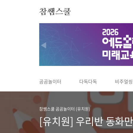
본문 바로가기
참쌤스쿨
◀
곰곰놀이터
다독다독
비주얼씽
참쌤스쿨 곰곰놀이터 (유치원)
[유치원] 우리반 동화