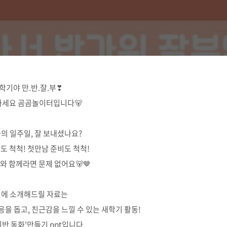
학기야 만.반.잘.부❣
하세요 곰곰놀이터입니다🐻
의 일주일, 잘 보내셨나요?
도 척척! 첫만남 준비도 척척!
 함께라면 문제 없어요🐻🤎
에 소개해드릴 자료는
응을 돕고, 친근감을 느낄 수 있는 새학기 활동!
리반 동화'만들기 ppt입니다.