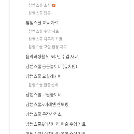
참쌤스쿨 소식
참쌤스쿨 웹툰
참쌤스쿨 교육 자료
참쌤스쿨 수업 자료
참쌤스쿨 자투리 자료
참쌤스쿨 교실 환경 자료
음악과생활 5, 6학년 수업 자료
참쌤스쿨 곰곰놀이터 (유치원)
참쌤스쿨 교실레시피
참쌤스쿨 알쓸신비
참쌤스쿨 그림놀이터
참쌤스쿨&미래엔 엔토링
참쌤스쿨 문장참견소
참쌤스쿨&아침나라 미술 수업 자료
참쌤스쿨&아침나라 음악 수업 자료