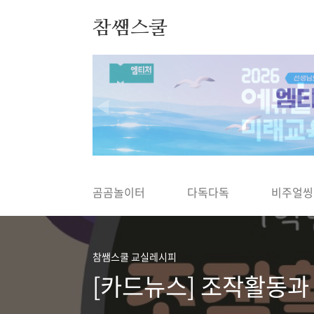
본문 바로가기
참쌤스쿨
◀
곰곰놀이터
다독다독
비주얼씽
참쌤스쿨 교실레시피
[카드뉴스] 조작활동과