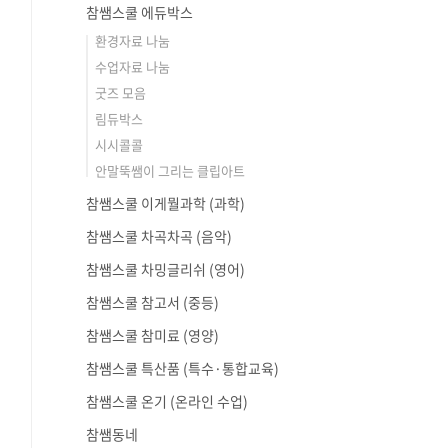
참쌤스쿨 에듀박스
환경자료 나눔
수업자료 나눔
굿즈 모음
림듀박스
시시콜콜
안말뚝쌤이 그리는 클립아트
참쌤스쿨 이게뭘과학 (과학)
참쌤스쿨 차곡차곡 (음악)
참쌤스쿨 차밍글리쉬 (영어)
참쌤스쿨 참고서 (중등)
참쌤스쿨 참미료 (영양)
참쌤스쿨 특산품 (특수·통합교육)
참쌤스쿨 온기 (온라인 수업)
참쌤동네