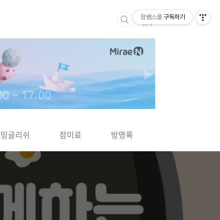
참쌤스쿨
구독하기
▶
차밍글리쉬
참미료
방명록
사바사바