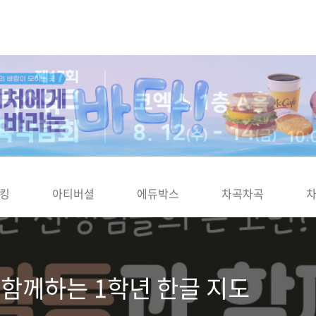
킹
아티버셜
에듀박스
차곡차곡
 함께하는 1학년 한글 지도