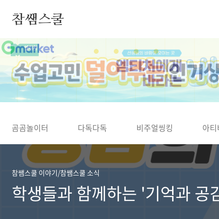
본문 바로가기
참쌤스쿨
◀
곰곰놀이터
다독다독
비주얼씽킹
아티
참쌤스쿨 이야기/참쌤스쿨 소식
학생들과 함께하는 '기억과 공감