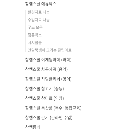
참쌤스쿨 에듀박스
환경자료 나눔
수업자료 나눔
굿즈 모음
림듀박스
시시콜콜
안말뚝쌤이 그리는 클립아트
참쌤스쿨 이게뭘과학 (과학)
참쌤스쿨 차곡차곡 (음악)
참쌤스쿨 차밍글리쉬 (영어)
참쌤스쿨 참고서 (중등)
참쌤스쿨 참미료 (영양)
참쌤스쿨 특산품 (특수·통합교육)
참쌤스쿨 온기 (온라인 수업)
참쌤동네