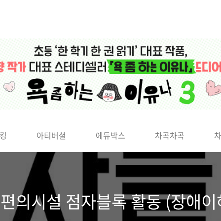
킹
아티버셜
에듀박스
차곡차곡
 편의시설 점자블록 활동 (장애이