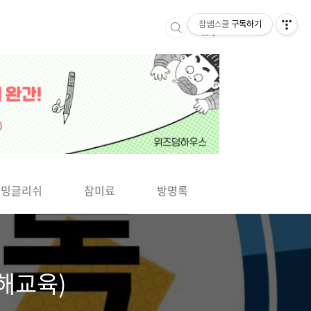
참쌤스쿨
구독하기
▶
차밍글리쉬
참미료
방명록
사바사바
해교육)