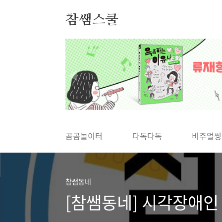
본문 바로가기
참쌤스쿨
◀
곰곰놀이터
다독다독
비주얼씽
참쌤동네
[참쌤동네] 시각장애인