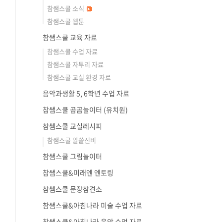
참쌤스쿨 소식
참쌤스쿨 웹툰
참쌤스쿨 교육 자료
참쌤스쿨 수업 자료
참쌤스쿨 자투리 자료
참쌤스쿨 교실 환경 자료
음악과생활 5, 6학년 수업 자료
참쌤스쿨 곰곰놀이터 (유치원)
참쌤스쿨 교실레시피
참쌤스쿨 알쓸신비
참쌤스쿨 그림놀이터
참쌤스쿨&미래엔 엔토링
참쌤스쿨 문장참견소
참쌤스쿨&아침나라 미술 수업 자료
참쌤스쿨&아침나라 음악 수업 자료