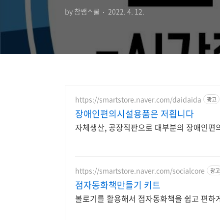
by 참쌤스쿨
2022. 4. 12.
https://smartstore.naver.com/daidaida
광고
장애인편의시설용품은 저흽니다
자체생산, 공장직판으로 대부분의 장애인편
https://smartstore.naver.com/socialcore
광고
점자동화책만들기 키트
볼로기를 활용해서 점자동화책을 쉽고 편하게