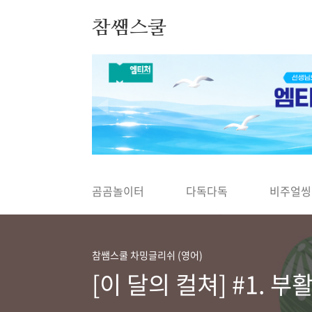
본문 바로가기
참쌤스쿨
◀
곰곰놀이터
다독다독
비주얼씽
참쌤스쿨 차밍글리쉬 (영어)
[이 달의 컬쳐] #1. 부