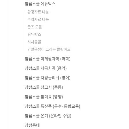
참쌤스쿨 에듀박스
환경자료 나눔
수업자료 나눔
굿즈 모음
림듀박스
시시콜콜
안말뚝쌤이 그리는 클립아트
참쌤스쿨 이게뭘과학 (과학)
참쌤스쿨 차곡차곡 (음악)
참쌤스쿨 차밍글리쉬 (영어)
참쌤스쿨 참고서 (중등)
참쌤스쿨 참미료 (영양)
참쌤스쿨 특산품 (특수·통합교육)
참쌤스쿨 온기 (온라인 수업)
참쌤동네