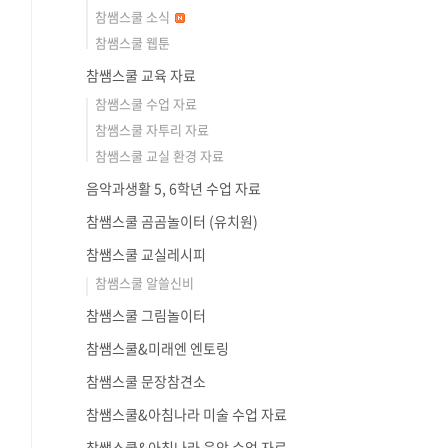
참쌤스쿨 소식
참쌤스쿨 웹툰
참쌤스쿨 교육 자료
참쌤스쿨 수업 자료
참쌤스쿨 자투리 자료
참쌤스쿨 교실 환경 자료
음악과생활 5, 6학년 수업 자료
참쌤스쿨 곰곰놀이터 (유치원)
참쌤스쿨 교실레시피
참쌤스쿨 알쓸신비
참쌤스쿨 그림놀이터
참쌤스쿨&미래엔 엔토링
참쌤스쿨 문장참견소
참쌤스쿨&아침나라 미술 수업 자료
참쌤스쿨&아침나라 음악 수업 자료