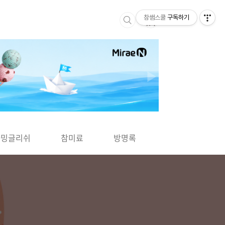
참쌤스쿨
구독하기
▶
차밍글리쉬
참미료
방명록
사바사바