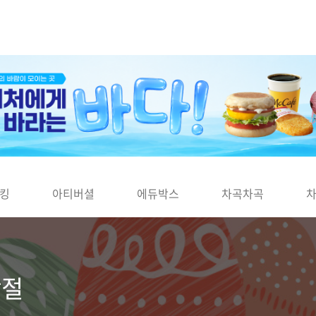
킹
아티버셜
에듀박스
차곡차곡
활절