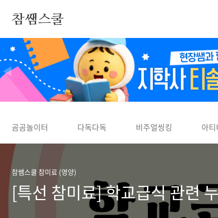
본문 바로가기
참쌤스쿨
◀
곰곰놀이터
다독다독
비주얼씽킹
아티
참쌤스쿨 참미료 (영양)
[특선 참미료] 학교급식 관련 