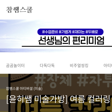
본문 바로가기
참쌤스쿨
◀
곰곰놀이터
다독다독
비주얼씽킹
아티
참쌤스쿨 아티버셜 (미술)
[윤히쌤 미술가방] 여름 컬러링