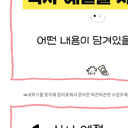
🥑새학기를 맞이해 참미료에서 준비한 따끈따끈한 수업주제는