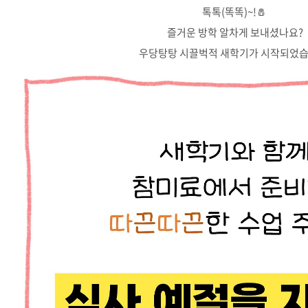
톡톡(똑똑)~!🧂
즐거운 방학 알차게 보내셨나요?
우당탕탕 시끌벅적 새학기가 시작되었습