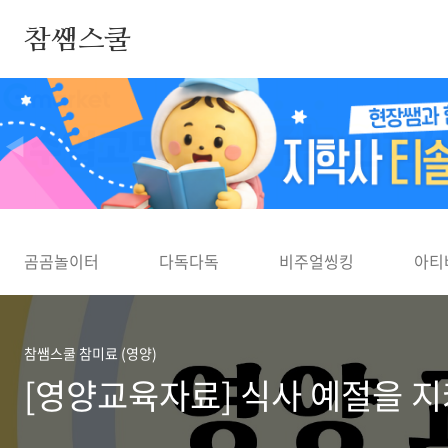
본문 바로가기
참쌤스쿨
◀
곰곰놀이터
다독다독
비주얼씽킹
아티
참쌤스쿨 참미료 (영양)
[영양교육자료] 식사 예절을 