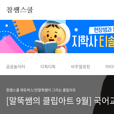
본문 바로가기
참쌤스쿨
◀
곰곰놀이터
다독다독
비주얼씽킹
아티
참쌤스쿨 에듀박스/안말뚝쌤이 그리는 클립아트
[말뚝쌤의 클립아트 9월] 국어