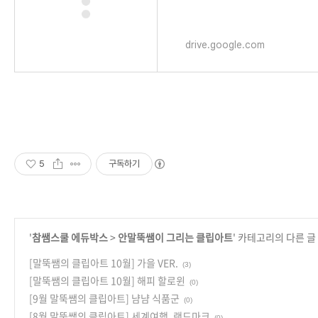
drive.google.com
5
구독하기
'
참쌤스쿨 에듀박스
>
안말뚝쌤이 그리는 클립아트
' 카테고리의 다른 글
[말뚝쌤의 클립아트 10월] 가을 VER.
(3)
[말뚝쌤의 클립아트 10월] 해피 할로윈
(0)
[9월 말뚝쌤의 클립아트] 냠냠 식품군
(0)
[8월 말뚝쌤의 클립아트] 세계여행, 랜드마크
(0)