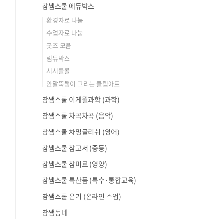
참쌤스쿨 에듀박스
환경자료 나눔
수업자료 나눔
굿즈 모음
림듀박스
시시콜콜
안말뚝쌤이 그리는 클립아트
참쌤스쿨 이게뭘과학 (과학)
참쌤스쿨 차곡차곡 (음악)
참쌤스쿨 차밍글리쉬 (영어)
참쌤스쿨 참고서 (중등)
참쌤스쿨 참미료 (영양)
참쌤스쿨 특산품 (특수·통합교육)
참쌤스쿨 온기 (온라인 수업)
참쌤동네