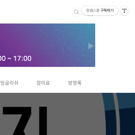
참쌤스쿨
구독하기
▶
차밍글리쉬
참미료
방명록
사바사바