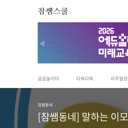
본문 바로가기
참쌤스쿨
◀
곰곰놀이터
다독다독
비주얼씽
참쌤동네
[참쌤동네] 말하는 이모