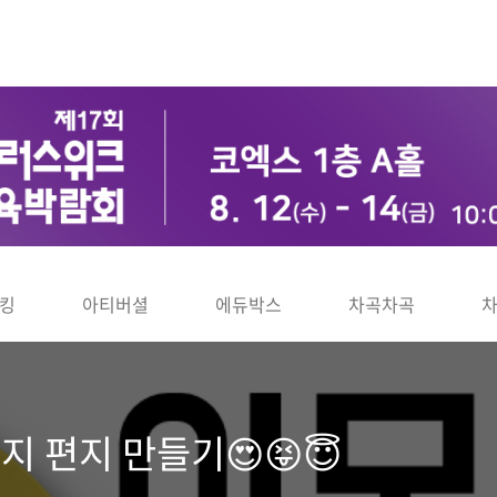
킹
아티버셜
에듀박스
차곡차곡
지 편지 만들기😍😝😇