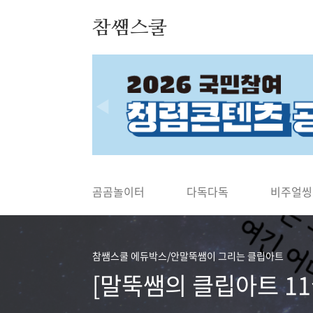
본문 바로가기
참쌤스쿨
◀
곰곰놀이터
다독다독
비주얼씽
참쌤스쿨 에듀박스/안말뚝쌤이 그리는 클립아트
[말뚝쌤의 클립아트 11