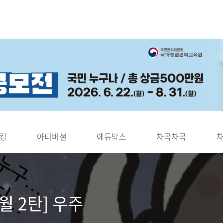
킹
아티버셜
에듀박스
차곡차곡
월 2탄] 우주