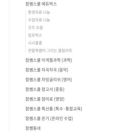
참쌤스쿨 에듀박스
환경자료 나눔
수업자료 나눔
굿즈 모음
림듀박스
시시콜콜
안말뚝쌤이 그리는 클립아트
참쌤스쿨 이게뭘과학 (과학)
참쌤스쿨 차곡차곡 (음악)
참쌤스쿨 차밍글리쉬 (영어)
참쌤스쿨 참고서 (중등)
참쌤스쿨 참미료 (영양)
참쌤스쿨 특산품 (특수·통합교육)
참쌤스쿨 온기 (온라인 수업)
참쌤동네