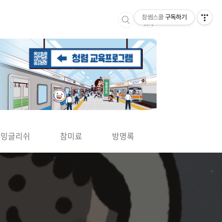
참쌤스쿨
구독하기
▶
차밍글리쉬
참미료
방명록
사바사바