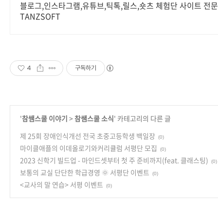
블로그,인스타그램,유튜브,틱톡,릴스,숏츠 체험단 사이트 전문
TANZSOFT
4
구독하기
'
참쌤스쿨 이야기
>
참쌤스쿨 소식
' 카테고리의 다른 글
제 25회 장애인식개선 전국 초중고등학생 백일장
(0)
마이클애플의 이데올로기와커리큘럼 서평단 모집
(0)
2023 신학기 빌드업 - 마인드셋부터 첫 주 준비까지(feat. 클래스팅)
(0)
보통의 교실 단단한 학급경영 🌞 서평단 이벤트
(0)
<교사의 말 연습> 서평 이벤트
(0)