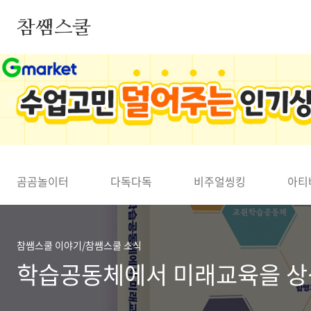
본문 바로가기
참쌤스쿨
◀
곰곰놀이터
다독다독
비주얼씽킹
아티
참쌤스쿨 이야기/참쌤스쿨 소식
학습공동체에서 미래교육을 상상