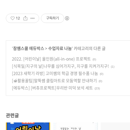
12
구독하기
'
참쌤스쿨 에듀박스
>
수업자료 나눔
' 카테고리의 다른 글
2022. [어린이날] 올인원(all-in-one) 프로젝트
(0)
[식목일/지구의 날]나무를 심어가지구, 지구를 지켜가지구!
(1)
[2023 새학기 라방] 고미쌤의 학급 경영 필수품 나눔
(0)
[🍯활용꿀팁]말뚝쌤 클립아트로 모둠역할 안내하기
(0)
[에듀박스] [버츄프로젝트]우리반 미덕 보석 세트
(23)
관련글