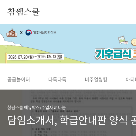
본문 바로가기
참쌤스쿨
◀
곰곰놀이터
다독다독
비주얼씽킹
아티
참쌤스쿨 에듀박스/수업자료 나눔
담임소개서, 학급안내판 양식 공유