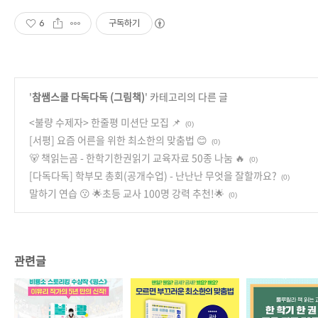
6
구독하기
'
참쌤스쿨 다독다독 (그림책)
' 카테고리의 다른 글
<불량 수제자> 한줄평 미션단 모집 📌
(0)
[서평] 요즘 어른을 위한 최소한의 맞춤법 😊
(0)
🐻 책읽는곰 - 한학기한권읽기 교육자료 50종 나눔 🔥
(0)
[다독다독] 학부모 총회(공개수업) - 난난난 무엇을 잘할까요?
(0)
말하기 연습 😗 🌟초등 교사 100명 강력 추천!🌟
(0)
관련글