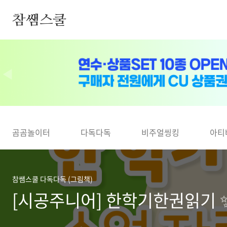
본문 바로가기
참쌤스쿨
◀
곰곰놀이터
다독다독
비주얼씽킹
아티
참쌤스쿨 다독다독 (그림책)
[시공주니어] 한학기한권읽기 