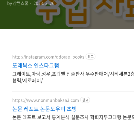
by 참쌤스쿨
2023. 3. 26.
http://instagram.com/ddorae_books
광고
또래북스 인스타그램
그레이트,아람,성우,프뢰벨 전출판사 우수판매처/시티세븐2
협력/제로페이/
https://www.nonmunbaksa3.com
광고
논문 레포트 논문도우미 초빙
논문 레포트 보고서 통계분석 설문조사 학회지투고대행 논문