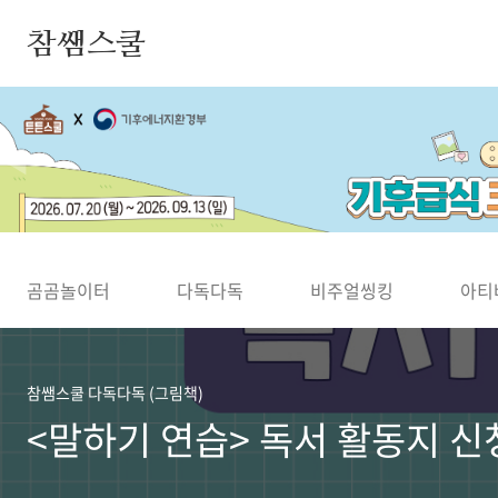
본문 바로가기
참쌤스쿨
◀
곰곰놀이터
다독다독
비주얼씽킹
아티
참쌤스쿨 다독다독 (그림책)
<말하기 연습> 독서 활동지 신청