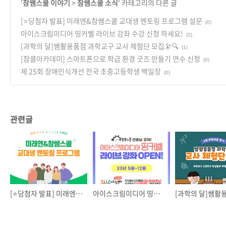
'
참쌤스쿨 이야기
>
참쌤스쿨 소식
' 카테고리의 다른 글
[⭐️당첨자 발표] 미래엔&참쌤스쿨 교대생 멘토링 프로그램 설문
(0)
아이스크림미디어 띵커벨 라이브 강좌 수강 신청 하세요!
(2)
[과학의 달]쌤활용품점 과학교구 교사 체험단 모집🔭🔍
(1)
[참클아카데미] 스마트폰으로 학급 환경 굿즈 만들기 연수 신청
(0)
제 25회 장애인식개선 전국 초중고등학생 백일장
(0)
관련글
[⭐️당첨자 발표] 미래엔&참쌤스쿨 교대생 멘토링 프로그램 설문
아이스크림미디어 띵커벨 라이브 강좌 수강 신청 하세요!