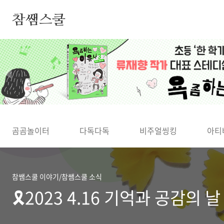
본문 바로가기
참쌤스쿨
◀
곰곰놀이터
다독다독
비주얼씽킹
아티
참쌤스쿨 이야기/참쌤스쿨 소식
🎗2023 4.16 기억과 공감의 날