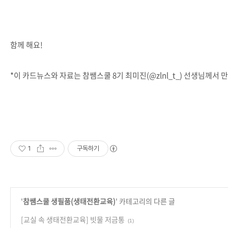
함께 해요!
*이 카드뉴스와 자료는 참쌤스쿨 8기 최미진(@zlnl_t_) 선생님께서
1
구독하기
'
참쌤스쿨 생필품(생태전환교육)
' 카테고리의 다른 글
[교실 속 생태전환교육] 빗물 저금통
(1)