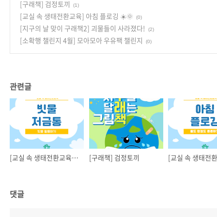
[구래책] 검정토끼
(1)
[교실 속 생태전환교육] 아침 플로깅 ☀️🌞
(0)
[지구의 날 맞이 구래책2] 괴물들이 사라졌다!
(2)
[소확행 챌린지 4월] 모아모아 우유팩 챌린지
(0)
관련글
[교실 속 생태전환교육] 빗물 저금통
[구래책] 검정토끼
댓글