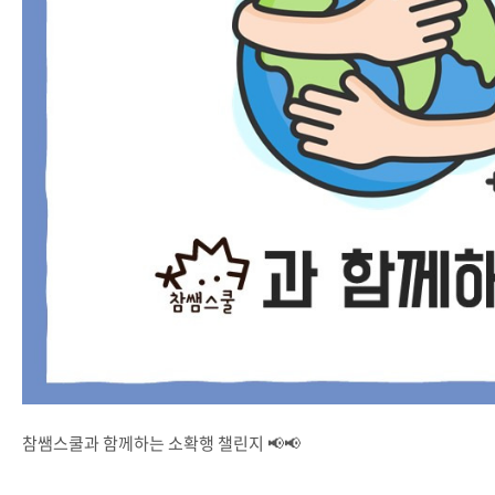
참쌤스쿨과 함께하는 소확행 챌린지 📢📢