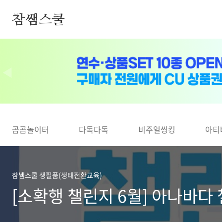
본문 바로가기
참쌤스쿨
◀
곰곰놀이터
다독다독
비주얼씽킹
아티
참쌤스쿨 생필품(생태전환교육)
[소확행 챌린지 6월] 아나바다