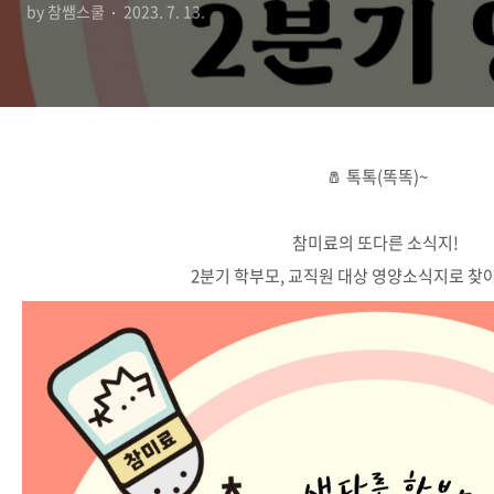
by 참쌤스쿨
2023. 7. 13.
🧂 톡톡(똑똑)~
참미료의 또다른 소식지!
2분기 학부모, 교직원 대상 영양소식지로 찾