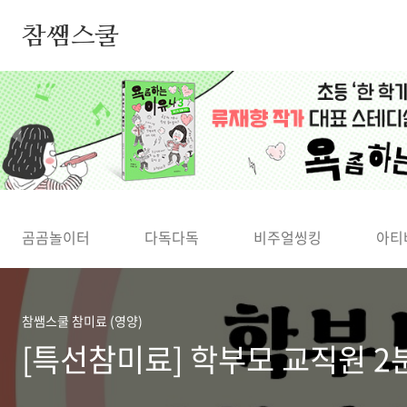
본문 바로가기
참쌤스쿨
◀
곰곰놀이터
다독다독
비주얼씽킹
아티
참쌤스쿨 참미료 (영양)
[특선참미료] 학부모 교직원 