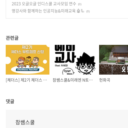
2023 오글오글 인디스쿨 교사모임 연수
(0)
명강사와 함께하는 인공지능&미래교육 🤖🦾
(0)
관련글
[체더스] 제2기 체더스 부트캠프 모집
참쌤스쿨&미래엔 N토링⭐️ 모집
헌화곡
댓글
참쌤스쿨