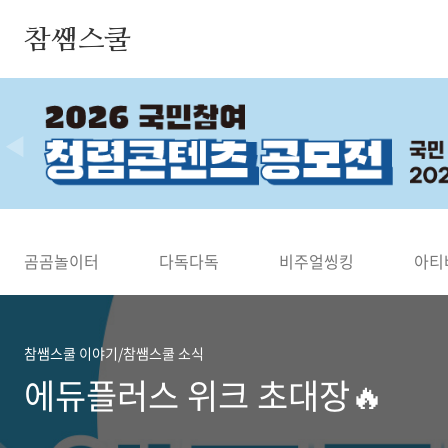
본문 바로가기
참쌤스쿨
◀
곰곰놀이터
다독다독
비주얼씽킹
아티
참쌤스쿨 이야기/참쌤스쿨 소식
에듀플러스 위크 초대장🔥