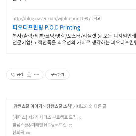
http://blog.naver.com/wjblueprint1997
광고
피오디프린팅 P.O.D Printing
복사/출력/제본/코팅/명함/포스터/리플렛 등 모든 디지털인
전문기업! 고객만족을 최우선의 가치로 생각하는 피오디프린팅
공감
구독하기
'
참쌤스쿨 이야기
>
참쌤스쿨 소식
' 카테고리의 다른 글
[체더스] 제2기 체더스 부트캠프 모집
(0)
참쌤스쿨&미래엔 N토링⭐️ 모집
(8)
헌화곡
(0)