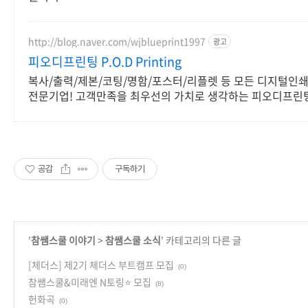
http://blog.naver.com/wjblueprint1997
광고
피오디프린팅 P.O.D Printing
복사/출력/제본/코팅/명함/포스터/리플렛 등 모든 디지털인
전문기업! 고객만족을 최우선의 가치로 생각하는 피오디프린팅
공감
구독하기
'
참쌤스쿨 이야기
>
참쌤스쿨 소식
' 카테고리의 다른 글
[체더스] 제2기 체더스 부트캠프 모집
(0)
참쌤스쿨&미래엔 N토링⭐️ 모집
(8)
헌화곡
(0)