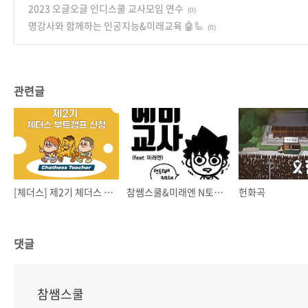
2023 오글오글 인디스쿨 교사모임 연수
(0)
명강사와 함께하는 인공지능&미래교육 🤖🦾
(0)
관련글
[체더스] 제2기 체더스 부트캠프 모집
참쌤스쿨&미래엔 N토링⭐️ 모집
헌화곡
댓글
참쌤스쿨