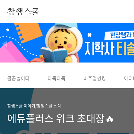
본문 바로가기
참쌤스쿨
◀
곰곰놀이터
다독다독
비주얼씽킹
아티
참쌤스쿨 이야기/참쌤스쿨 소식
에듀플러스 위크 초대장🔥