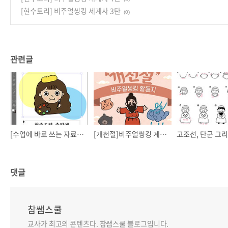
[현수토리] 비주얼씽킹 세계사 3탄
(0)
관련글
[수업에 바로 쓰는 자료 모음 zip] 철기시대~조선후기
[개천절]비주얼씽킹 계기교육 자료 풀 세트!🌟
댓글
참쌤스쿨
교사가 최고의 콘텐츠다. 참쌤스쿨 블로그입니다.