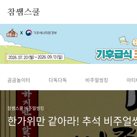
본문 바로가기
참쌤스쿨
◀
곰곰놀이터
다독다독
비주얼씽킹
아티
참쌤스쿨 비주얼씽킹
한가위만 같아라! 추석 비주얼