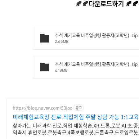
🍂🍂
다운로드하기 🍂🍂
추석 계기교육 비주얼씽킹 활동지(고학년) .zip
2.66MB
추석 계기교육 비주얼씽킹 활동지(저학년) .zip
6.18MB
https://blog.naver.com/53joo
광고
미래체험교육장 진로.직업체험 주말 상담 가능 1:1교육
찾아가는 미래과학 진로.직업 체험학습.XR.드론.로봇.AI.초.중
역축제 휴먼로봇.로봇축구.4족보행로봇.드론축구.드로잉로봇