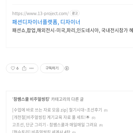
자전거발전기.뇌파체험
https://www.13-project.com/
광고
패션디자이너플랫폼, 디자이너
패션쇼,팝업,해외전시-미국,파리,인도네시아, 국내전시참가 
6
구독하기
'
참쌤스쿨 비주얼씽킹
' 카테고리의 다른 글
[수업에 바로 쓰는 자료 모음 zip] 철기시대~조선후기
(0)
[개천절]비주얼씽킹 계기교육 자료 풀 세트!🌟
(0)
고조선, 단군 그리기 - 참쌤스쿨과 매일매일 그려요
(6)
[현수토리] 비주얼씽킹 세계사 4탄
(0)