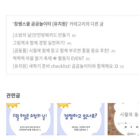
'
참쌤스쿨 곰곰놀이터 (유치원)
' 카테고리의 다른 글
[소방의 날]안전방패카드 만들기
(0)
그림책과 함께 경청 실천하기!
(0)
[곰동플] 시월에 함께 듣고 함께 부르면 좋을 동요 추천!
(0)
찍찍찍 마을 딸기 축제 🍓 활동지 EVENT
(0)
[유치원] 새학기 준비 checklist! 곰곰놀이터와 함께해요 :D
(3)
관련글