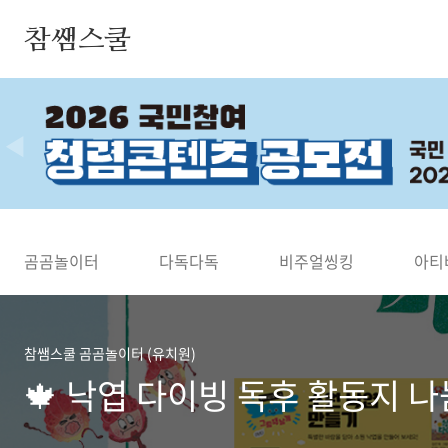
본문 바로가기
참쌤스쿨
◀
곰곰놀이터
다독다독
비주얼씽킹
아티
참쌤스쿨 곰곰놀이터 (유치원)
🍁 낙엽 다이빙 독후 활동지 나